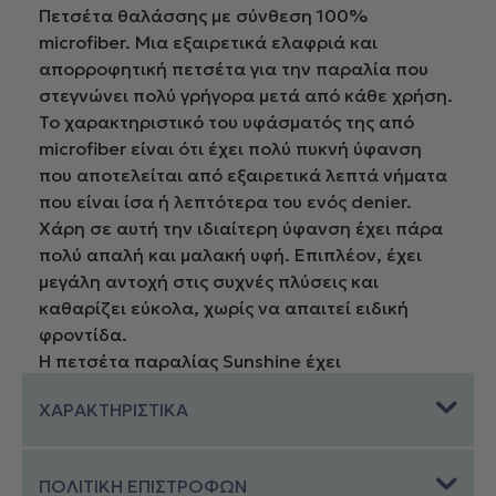
Πετσέτα θαλάσσης με σύνθεση 100%
microfiber. Μια εξαιρετικά ελαφριά και
απορροφητική πετσέτα για την παραλία που
στεγνώνει πολύ γρήγορα μετά από κάθε χρήση.
Το χαρακτηριστικό του υφάσματός της από
microfiber είναι ότι έχει πολύ πυκνή ύφανση
που αποτελείται από εξαιρετικά λεπτά νήματα
που είναι ίσα ή λεπτότερα του ενός denier.
Χάρη σε αυτή την ιδιαίτερη ύφανση έχει πάρα
πολύ απαλή και μαλακή υφή. Επιπλέον, έχει
μεγάλη αντοχή στις συχνές πλύσεις και
καθαρίζει εύκολα, χωρίς να απαιτεί ειδική
φροντίδα.
Η πετσέτα παραλίας Sunshine έχει
ιδιαίτερο τυπωτό σχέδιο με φυλλωσιές σε
ΧΑΡΑΚΤΗΡΙΣΤΙΚΑ
αποχρώσεις μπεζ χρυσού και κοραλί πάνω σε
φόντο έντονης τερακότας. Η δεύτερη όψη της
είναι μονόχρωμη σε μπεζ χρυσό
ΠΟΛΙΤΙΚΗ ΕΠΙΣΤΡΟΦΩΝ
χρώμα, δημιουργόντας ένα πολύ