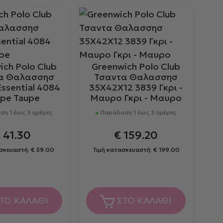
ich Polo Club
Greenwich Polo Club
α Θαλασσησ
Τσαντα Θαλασσησ
ssential 4084
35Χ42Χ12 3839 Γκρι -
pe Taupe
Μαυρο Γκρι - Μαυρο
η 1 έως 3 ημέρες
Παράδοση 1 έως 3 ημέρες
€
41.30
€
159.20
ασκευαστή:
€
59.00
Τιμή κατασκευαστή:
€
199.00
ΤΟ ΚΑΛΑΘΙ
ΣΤΟ ΚΑΛΑΘΙ