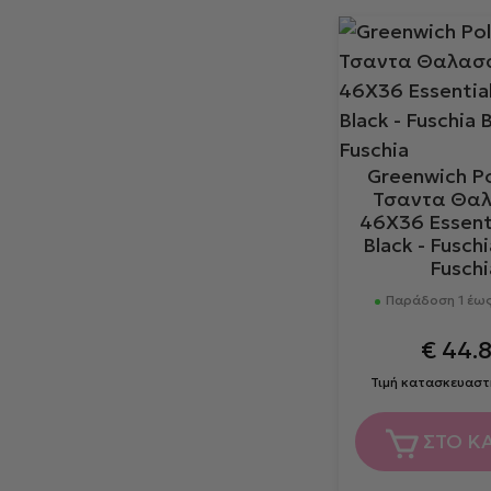
Greenwich Po
Τσαντα Θα
46X36 Essent
Black - Fuschi
Fuschi
Παράδοση 1 έως
€
44.
Τιμή κατασκευαστ
ΣΤΟ Κ