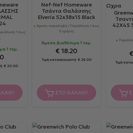
meware
Nef-Nef Homeware
ΛΑΣΣΗΣ
Τσάντα Θαλάσσης
Greenw
IMAL
Elveria 52x38x15 Black
Τσαντ
24
42Χ45 
Άμεση παραλαβή / Παράδοση 1 έως
3 ημέρες
αράδοση 1 έως
ς
Παράδοσ
Άμεσα Διαθέσιμα 1 τεμ.
α 1 τεμ.
€
18.20
00
Τιμή κατασκευαστή:
€
26.00
Τιμή κατ
ή:
€
20.00
ΑΛΑΘΙ
ΣΤΟ ΚΑΛΑΘΙ
Σ