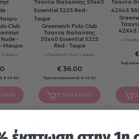
Greenw
Τσαντ
lo Club
Greenwich Polo Club
42Χ45 
λασσησ
Τσαντα Θαλασσης
 Nude -
55x40 Essential 5225
Παράδοσ
- Μαυρο
Red - Taupe
 3 ημέρες
Παράδοση 1 έως 3 ημέρες
Τιμή κατ
30
€
36.00
ή:
€
49.00
Τιμή κατασκευαστή:
€
45.00
ΑΛΑΘΙ
ΣΤΟ ΚΑΛΑΘΙ
Σ
% έκπτωση στην 1η 