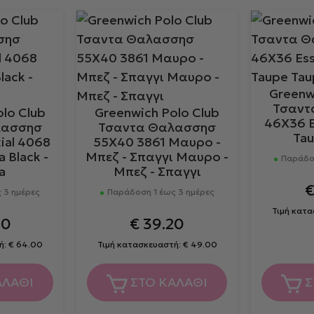
Greenw
Τσαντ
lo Club
Greenwich Polo Club
46X36 E
λασσησ
Τσαντα Θαλασσησ
Tau
ial 4068
55Χ40 3861 Μαυρο -
a Black -
Μπεζ - Σπαγγι Μαυρο -
Παράδοσ
a
Μπεζ - Σπαγγι
 3 ημέρες
Παράδοση 1 έως 3 ημέρες
Τιμή κατ
80
€
39.20
ή:
€
64.00
Τιμή κατασκευαστή:
€
49.00
ΑΛΑΘΙ
ΣΤΟ ΚΑΛΑΘΙ
Σ