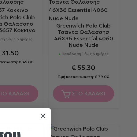
ich Polo Club
α Θαλασσησ
Greenwich Polo Club
3657 Κοκκινο
Τσαντα Θαλασσησ
46X36 Essential 4060
η 1 έως 3 ημέρες
Nude Nude
€
31.50
Παράδοση 1 έως 3 ημέρες
ασκευαστή:
€
45.00
€
55.30
Τιμή κατασκευαστή:
€
79.00
ΤΟ ΚΑΛΑΘΙ
ΣΤΟ ΚΑΛΑΘΙ
σου