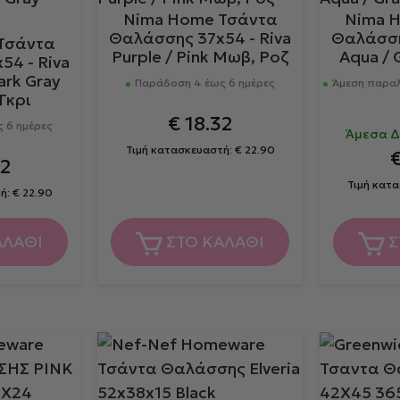
Nima Home Τσάντα
Nima 
Θαλάσσης 37x54 - Riva
Θαλάσση
Τσάντα
Purple / Pink Μωβ, Ροζ
Aqua / G
4 - Riva
Dark Gray
Παράδοση 4 έως 6 ημέρες
Άμεση παραλ
Γκρι
€
18.32
 6 ημέρες
Άμεσα Δ
Τιμή κατασκευαστή:
€
22.90
2
Τιμή κατ
τή:
€
22.90
ΑΛΑΘΙ
ΣΤΟ ΚΑΛΑΘΙ
Σ