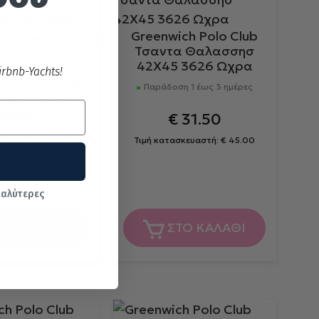
Greenwich Polo Club
Τσαντα Θαλασσησ
ich Polo Club
42Χ45 3626 Ωχρα
α Θαλασσησ
rbnb-Yachts!
ssential 4069
Παράδοση 1 έως 3 ημέρες
Yellow Grey -
Yellow
€
31.50
η 1 έως 3 ημέρες
Τιμή κατασκευαστή:
€
45.00
44.80
ασκευαστή:
€
64.00
καλύτερες
ΤΟ ΚΑΛΑΘΙ
ΣΤΟ ΚΑΛΑΘΙ