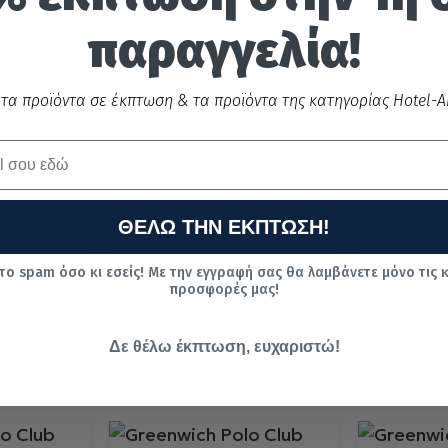
παραγγελία!
lo Club
Greenwich Polo Club
Greenw
λασσησ
Τσαντα Θαλασσης
Τσαντ
 τα προϊόντα σε έκπτωση & τα προϊόντα της κατηγορίας Hotel-Ai
Γκρι -
55x40 Essential 5226
46X36 E
- Μαυρο
Blue - Taupe
Grey - 
 3 ημέρες
Παράδοση 1 έως 3 ημέρες
Παράδοσ
30
€
36.00
ΘΕΛΩ ΤΗΝ ΕΚΠΤΩΣΗ!
€
ή:
€
49.00
Τιμή κατασκευαστή:
€
45.00
Τιμή κατ
το spam όσο κι εσείς! Με την εγγραφή σας θα λαμβάνετε μόνο τις 
προσφορές μας!
ΑΛΑΘΙ
ΣΤΟ ΚΑΛΑΘΙ
Σ
Δε θέλω έκπτωση, ευχαριστώ!