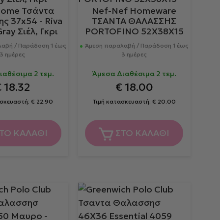
Home Τσάντα
Nef-Nef Homeware
ς 37x54 - Riva
ΤΣΑΝΤΑ ΘΑΛΑΣΣΗΣ
ray Σιέλ, Γκρι
PORTOFINO 52X38X15
αβή / Παράδοση 1 έως
Άμεση παραλαβή / Παράδοση 1 έως
3 ημέρες
3 ημέρες
ιαθέσιμα 2 τεμ.
Άμεσα Διαθέσιμα 2 τεμ.
€
18.32
€
18.00
ασκευαστή:
€
22.90
Τιμή κατασκευαστή:
€
20.00
ΤΟ ΚΑΛΑΘΙ
ΣΤΟ ΚΑΛΑΘΙ