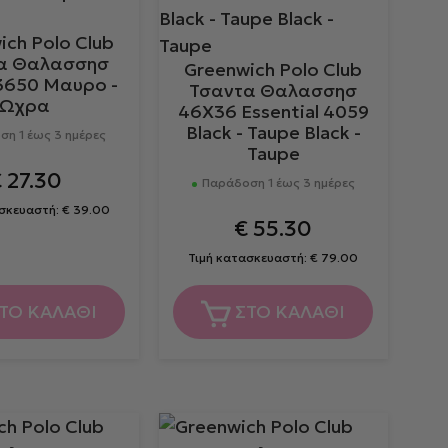
ich Polo Club
α Θαλασσησ
Greenwich Polo Club
3650 Μαυρο -
Τσαντα Θαλασσησ
Ωχρα
46X36 Essential 4059
Black - Taupe Black -
η 1 έως 3 ημέρες
Taupe
€
27.30
Παράδοση 1 έως 3 ημέρες
ασκευαστή:
€
39.00
€
55.30
Τιμή κατασκευαστή:
€
79.00
ΤΟ ΚΑΛΑΘΙ
ΣΤΟ ΚΑΛΑΘΙ