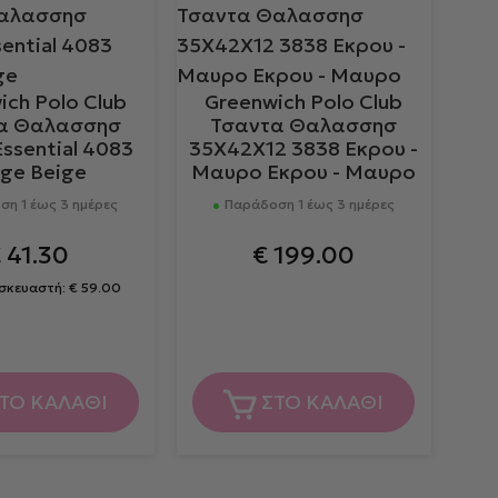
ich Polo Club
Greenwich Polo Club
α Θαλασσησ
Τσαντα Θαλασσησ
ssential 4083
35Χ42Χ12 3838 Εκρου -
ige Beige
Μαυρο Εκρου - Μαυρο
η 1 έως 3 ημέρες
Παράδοση 1 έως 3 ημέρες
€
41.30
€
199.00
ασκευαστή:
€
59.00
ΤΟ ΚΑΛΑΘΙ
ΣΤΟ ΚΑΛΑΘΙ