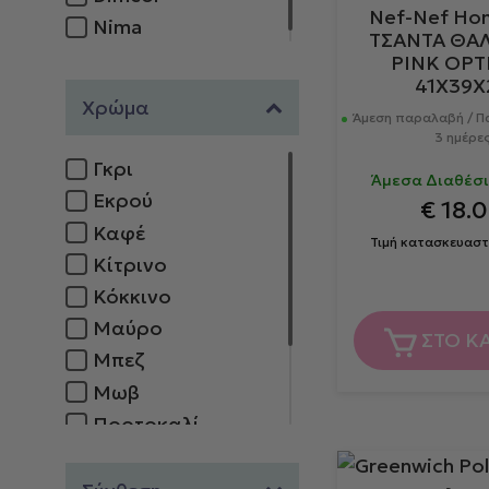
Nef-Nef Ho
Nima
ΤΣΑΝΤΑ ΘΑ
PINK OPT
41X39X
Χρώμα
Άμεση παραλαβή / Π
3 ημέρε
Γκρι
Άμεσα Διαθέσιμ
Εκρού
€
18.
Καφέ
Τιμή κατασκευαστ
Κίτρινο
Κόκκινο
Μαύρο
ΣΤΟ Κ
Μπεζ
Μωβ
Πορτοκαλί
Πράσινο
Ροζ