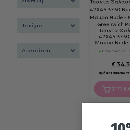
Σύνθεση
Μπλε
Greenwich Po
Τεμάχια
Τσαντα Θα
42Χ45 3730
Μαυρο Nude 
Διαστάσεις
Παράδοση 1 έως
€
34.
Τιμή κατασκευαστ
ΣΤΟ Κ
10