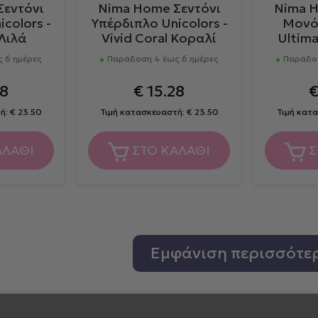
Σεντόνι
Nima Home Σεντόνι
Nima H
colors -
Υπέρδιπλο Unicolors -
Μονό 
Λιλά
Vivid Coral Κοραλί
Ultima
 6 ημέρες
Παράδοση 4 έως 6 ημέρες
Παράδοσ
8
€
15.28
τή:
€
23.50
Τιμή κατασκευαστή:
€
23.50
Τιμή κατ
ΑΛΑΘΙ
ΣΤΟ ΚΑΛΑΘΙ
Σ
Εμφάνιση περισσότε