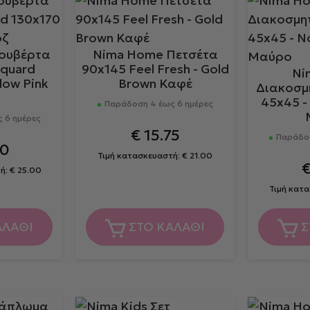
ουβέρτα
Nima Home Πετσέτα
cquard
90x145 Feel Fresh - Gold
Ni
low Pink
Brown Καφέ
Διακοσμ
45x45 -
Παράδοση 4 έως 6 ημέρες
 6 ημέρες
€
15.75
Παράδοσ
00
Τιμή κατασκευαστή:
€
21.00
ή:
€
25.00
Τιμή κατ
ΑΛΑΘΙ
ΣΤΟ ΚΑΛΑΘΙ
Σ