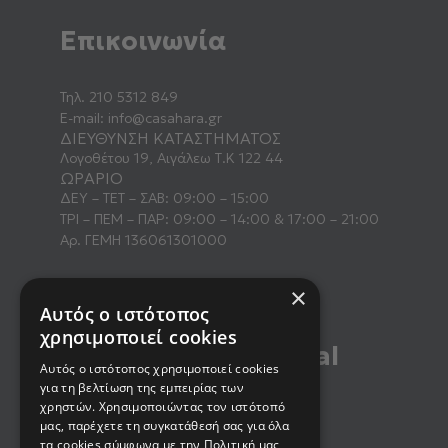
Επικοινωνία
Τηλ.
210 5312 849
E-mail:
info@casahara.gr
ΔΙΕΥΘΥΝΣΗ ΚΑΤΑΣΤΗΜΑΤΟΣ
Λογοθέτου 19, Αιγάλεω Τ.Κ 122 44
ΩΡΑΡΙΟ
ΔΕΥ – ΤΕΤ – ΣΑΒ: 09:00 – 15:00
ΤΡΙ – ΠΕΜ – ΠΑΡ: 09:00 – 14:00 & 17:00 – 21:00
Αρ. ΓΕΜΗ 136061301000
×
Αυτός ο ιστότοπος
χρησιμοποιεί cookies
Βρείτε μας στα social
Αυτός ο ιστότοπος χρησιμοποιεί cookies
media
για τη βελτίωση της εμπειρίας των
χρηστών. Χρησιμοποιώντας τον ιστότοπό
μας, παρέχετε τη συγκατάθεσή σας για όλα
τα cookies σύμφωνα με την Πολιτική μας