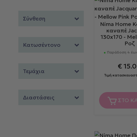
Σύνθεση
Nima Home Κ
καναπέ Ja
130x170 - Mel
Ροζ
Κατωσέντονο
Παράδοση 4 έως
€
15.
Τεμάχια
Τιμή κατασκευαστ
Διαστάσεις
ΣΤΟ Κ