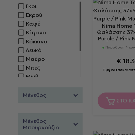
Γκρι
Εκρού
Καφέ
Nima Home 
Θαλάσσης 37x5
Κίτρινο
Purple / Pink
Κόκκινο
Παράδοση 4 έως
Λευκό
Μαύρο
€
18.3
Μπεζ
Τιμή κατασκευασ
Μωβ
Πορτοκαλί
Πράσινο
Μέγεθος
ΣΤΟ Κ
Ροζ
Μπλε
Μέγεθος
Μπουρνούζια