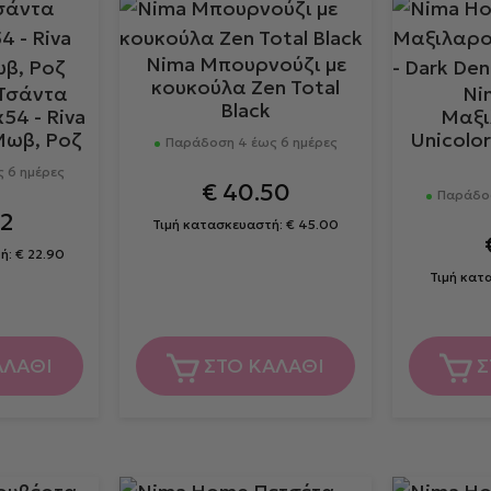
Αυτό
το
Nima Μπουρνούζι με
προϊόν
κουκούλα Zen Total
Τσάντα
Ni
έχει
Black
4 - Riva
Μαξι
πολλαπλές
 Μωβ, Ροζ
Unicolor
Παράδοση 4 έως 6 ημέρες
παραλλαγές.
 6 ημέρες
Οι
€
40.50
Παράδοσ
επιλογές
2
Τιμή κατασκευαστή:
€
45.00
μπορούν
τή:
€
22.90
να
Τιμή κατ
επιλεγούν
στη
σελίδα
ΑΛΑΘΙ
ΣΤΟ ΚΑΛΑΘΙ
Σ
του
προϊόντος