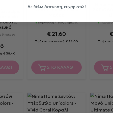
Nima Home Καλάθι
Nima H
Δε θέλω έκπτωση, ευχαριστώ!
28x15 - Panier Black
240x260
πίστρωμα
Μαύρο
Li
braccio -
 Φούστα
Παράδοση 4 έως 6 ημέρες
Παράδοσ
Λευκό
€
21.60
 6 ημέρες
Τιμή κατασκευαστή:
€
24.00
Τιμή κατ
56
ή:
€
38.40
ΑΛΑΘΙ
ΣΤΟ ΚΑΛΑΘΙ
Σ