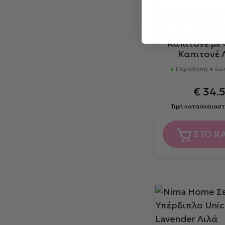
Nima Home Ε
150x200+30 Ab
Καπιτονέ με
Καπιτονέ 
Παράδοση 4 έως
€
34.
Τιμή κατασκευαστ
ΣΤΟ Κ