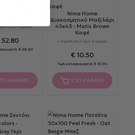
ome Κουβέρτα
 Comfy - Warm
Nima Home
lac Λιλά
Διακοσμητικό Μαξιλάρι
45x45 - Matis Brown
η 4 έως 6 ημέρες
Καφέ
€
52.80
Παράδοση 4 έως 6 ημέρες
ασκευαστή:
€
66.00
€
10.50
Τιμή κατασκευαστή:
€
15.00
ΤΟ ΚΑΛΑΘΙ
ΣΤΟ ΚΑΛΑΘΙ