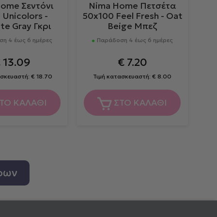
ome Σεντόνι
Nima Home Πετσέτα
Unicolors -
50x100 Feel Fresh - Oat
te Gray Γκρι
Beige Μπεζ
η 4 έως 6 ημέρες
Παράδοση 4 έως 6 ημέρες
€
13.09
€
7.20
ασκευαστή:
€
18.70
Τιμή κατασκευαστή:
€
8.00
ΤΟ ΚΑΛΑΘΙ
ΣΤΟ ΚΑΛΑΘΙ
ρων