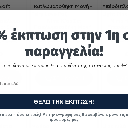
Πάπλωμα
Nima Kids Σετ
Nima H
er Soft
Παπλωματοθήκη Μονή -
Υπέρδιπ
% έκπτωση στην 1η 
ό
Fairy Love Ροζ
Ligh
 6 ημέρες
Παράδοση 4 έως 6 ημέρες
Παράδοσ
παραγγελία!
0
€
29.25
ή:
€
79.00
Τιμή κατασκευαστή:
€
45.00
Τιμή κατ
 τα προϊόντα σε έκπτωση & τα προϊόντα της κατηγορίας Hotel-Ai
ΑΛΑΘΙ
ΣΤΟ ΚΑΛΑΘΙ
Σ
ΘΕΛΩ ΤΗΝ ΕΚΠΤΩΣΗ!
το spam όσο κι εσείς! Με την εγγραφή σας θα λαμβάνετε μόνο τις 
προσφορές μας!