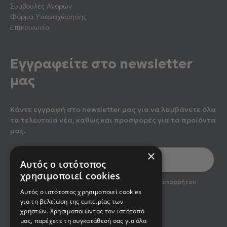
Συμβουλές Αγορών
Φόρμα Υπαναχώρησης
Επικοινωνία
Εγγραφείτε στο newsletter
μας
Κάντε εγγραφή στο newsletter μας για να λαμβάνετε όλα
τα τελευταία νέα, καθώς και προσφορές για τα προϊόντα
μας.
×
Αυτός ο ιστότοπος
χρησιμοποιεί cookies
optin2
Έχω διαβάσει και αποδέχομαι την πολιτική απορρήτου
του newsletter
Αυτός ο ιστότοπος χρησιμοποιεί cookies
για τη βελτίωση της εμπειρίας των
χρηστών. Χρησιμοποιώντας τον ιστότοπό
Εγγραφή
μας, παρέχετε τη συγκατάθεσή σας για όλα