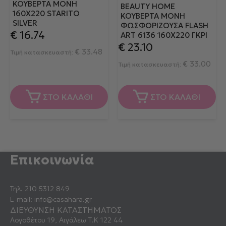
ΚΟΥΒΈΡΤΑ ΜΟΝΉ
BEAUTY HOME
160X220 STARITO
ΚΟΥΒΈΡΤΑ ΜΟΝΉ
SILVER
ΦΩΣΦΟΡΊΖΟΥΣΑ FLASH
€
16.74
ART 6136 160X220 ΓΚΡΙ
€
23.10
€
33.48
Τιμή κατασκευαστή:
€
33.00
Τιμή κατασκευαστή:
ΣΤΟ ΚΑΛΑΘΙ
ΣΤΟ ΚΑΛΑΘΙ
Επικοινωνία
Τηλ.
210 5312 849
E-mail:
info@casahara.gr
ΔΙΕΥΘΥΝΣΗ ΚΑΤΑΣΤΗΜΑΤΟΣ
Λογοθέτου 19, Αιγάλεω Τ.Κ 122 44