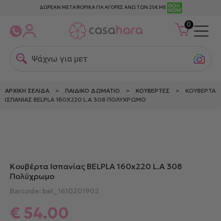
ΔΩΡΕΑΝ ΜΕΤΑΦΟΡΙΚΑ ΓΙΑ ΑΓΟΡΕΣ ΑΝΩ ΤΩΝ 25€ ΜΕ
0
Ψάχνω για μεταξ
ΑΡΧΙΚΉ ΣΕΛΊΔΑ
>
ΠΑΙΔΙΚΌ ΔΩΜΆΤΙΟ
>
ΚΟΥΒΈΡΤΕΣ
> ΚΟΥΒΈΡΤΑ
ΙΣΠΑΝΊΑΣ BELPLA 160X220 L.A 308 ΠΟΛΎΧΡΩΜΟ
Κουβέρτα Ισπανίας BELPLA 160x220 L.A 308
Πολύχρωμο
Barcode: bel_1610201902
€
54.00