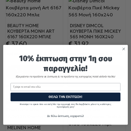
BEAUTY HOME
DISNEY DIMCOL
ΚΟΥΒΈΡΤΑ ΜΟΝΉ ART
ΚΟΥΒΈΡΤΑ ΠΙΚΈ MICKEY
6167 160X220 ΜΠΛΕ
565 ΜΟΝΉ 160X240
€
37.60
€
31.92
€
47.00
€
39.90
Τιμή κατασκευαστή:
Τιμή κατασκευαστή:
10% έκπτωση στην 1η σου
παραγγελία!
ΣΤΟ ΚΑΛΑΘΙ
ΣΤΟ ΚΑΛΑΘΙ
Εξαιρούνται τα προϊόντα σε έκπτωση & τα προϊόντα της κατηγορίας Hotel-Airbnb-Yachts!
Email
ΘΕΛΩ ΤΗΝ ΕΚΠΤΩΣΗ!
Μισούμε το spam όσο κι εσείς! Με την εγγραφή σας θα λαμβάνετε μόνο τις καλύτερες
προσφορές μας!
Δε θέλω έκπτωση, ευχαριστώ!
MELINEN HOME