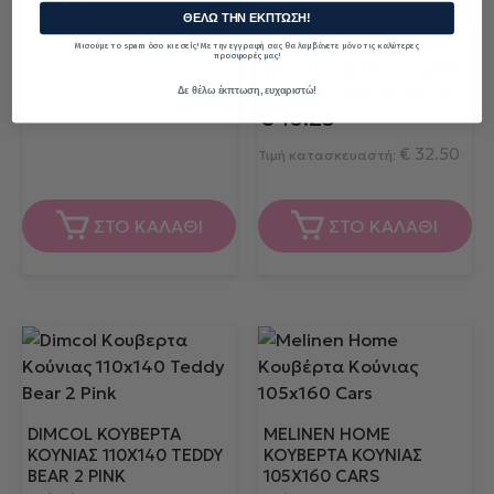
ΘΕΛΩ ΤΗΝ ΕΚΠΤΩΣΗ!
PALAMAIKI ΚΟΥΒΕΡΤΑ
Μισούμε το spam όσο κι εσείς! Με την εγγραφή σας θα λαμβάνετε μόνο τις καλύτερες
προσφορές μας!
ΒΕΛΟΥΤΕ ΚΟΥΝΙΑΣ BABY
VELOUR 110X140 BV724
Δε θέλω έκπτωση, ευχαριστώ!
€
16.25
€
32.50
Τιμή κατασκευαστή:
ΣΤΟ ΚΑΛΑΘΙ
ΣΤΟ ΚΑΛΑΘΙ
DIMCOL ΚΟΥΒΕΡΤΑ
MELINEN HOME
ΚΟΎΝΙΑΣ 110X140 TEDDY
ΚΟΥΒΈΡΤΑ ΚΟΎΝΙΑΣ
BEAR 2 PINK
105X160 CARS