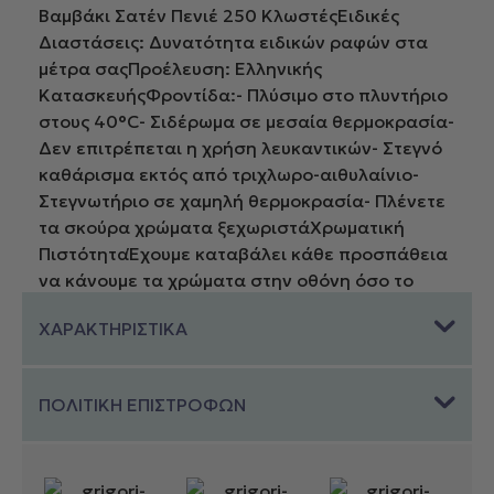
Βαμβάκι Σατέν Πενιέ 250 ΚλωστέςΕιδικές
Διαστάσεις: Δυνατότητα ειδικών ραφών στα
μέτρα σαςΠροέλευση: Ελληνικής
ΚατασκευήςΦροντίδα:- Πλύσιμο στο πλυντήριο
στους 40°C- Σιδέρωμα σε μεσαία θερμοκρασία-
Δεν επιτρέπεται η χρήση λευκαντικών- Στεγνό
καθάρισμα εκτός από τριχλωρο-αιθυλαίνιο-
Στεγνωτήριο σε χαμηλή θερμοκρασία- Πλένετε
τα σκούρα χρώματα ξεχωριστάΧρωματική
ΠιστότηταΈχουμε καταβάλει κάθε προσπάθεια
να κάνουμε τα χρώματα στην οθόνη όσο το
δυνατόν πιο κοντά στην
ΧΑΡΑΚΤΗΡΙΣΤΙΚΑ
πραγματικότητα.Δυστυχώς δεν μπορούμε να
εγγυηθούμε την ακριβή απεικόνιση των
χρωμάτων στην οθόνη σας.Τα χρώματα στην
ΠΟΛΙΤΙΚΗ ΕΠΙΣΤΡΟΦΩΝ
οθόνη ενδέχεται να διαφέρουν ανάλογα με τις
ρυθμίσεις και την ανάλυση της οθόνης σας.Εάν
δεν είστε σίγουροι για το χρώμα συνιστούμε να
επικοινωνήσετε μαζί μας πριν προβείτε σε