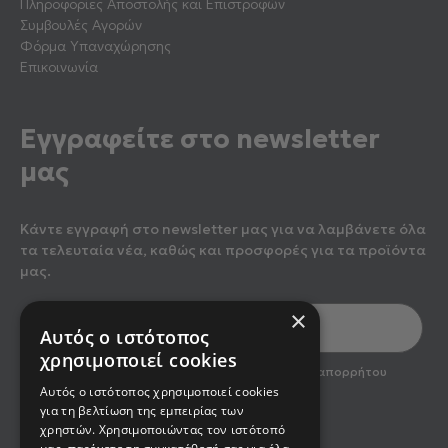
Πληροφορίες Αποστολής και Επιστροφών
Συμβουλές Αγορών
Φόρμα Υπαναχώρησης
Επικοινωνία
Εγγραφείτε στο newsletter
μας
Κάντε εγγραφή στο newsletter μας για να λαμβάνετε όλα
τα τελευταία νέα, καθώς και προσφορές για τα προϊόντα
μας.
×
Αυτός ο ιστότοπος
χρησιμοποιεί cookies
optin2
Έχω διαβάσει και αποδέχομαι την πολιτική απορρήτου
του newsletter
Αυτός ο ιστότοπος χρησιμοποιεί cookies
για τη βελτίωση της εμπειρίας των
χρηστών. Χρησιμοποιώντας τον ιστότοπό
Εγγραφή