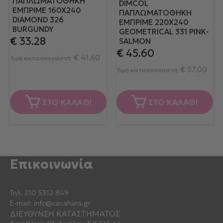
ΠΆΠΛΩΜΑΤΟΘΉΚΗ
DIMCOL
ΕΜΠΡΙΜΈ 160X240
ΠΆΠΛΩΜΑΤΟΘΉΚΗ
DIAMOND 326
ΕΜΠΡΙΜΈ 220X240
BURGUNDY
GEOMETRICAL 331 PINK-
€
33.28
SALMON
€
45.60
€
41.60
Τιμή κατασκευαστή:
€
57.00
Τιμή κατασκευαστή:
ΣΤΟ ΚΑΛΑΘΙ
ΣΤΟ ΚΑΛΑΘΙ
Επικοινωνία
Τηλ.
210 5312 849
E-mail:
info@casahara.gr
ΔΙΕΥΘΥΝΣΗ ΚΑΤΑΣΤΗΜΑΤΟΣ