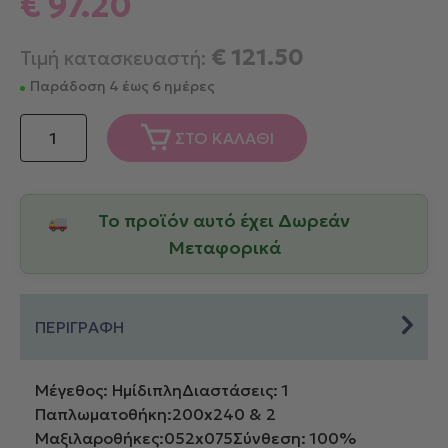
€
97.20
€
121.50
Τιμή κατασκευαστή:
Παράδοση 4 έως 6 ημέρες
Down
ΣΤΟ ΚΑΛΑΘΙ
Town
Παπλωματοθήκη
Ημίδιπλη
Το προϊόν αυτό έχει Δωρεάν
200x240
250/3
Μεταφορικά
Sand
ποσότητα
ΠΕΡΙΓΡΑΦΗ
Μέγεθος: ΗμίδιπληΔιαστάσεις: 1
Παπλωματοθήκη:200x240 & 2
Μαξιλαροθήκες:052x075Σύνθεση: 100%