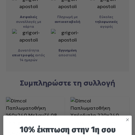
αγορά προϊόντων.
Ασφαλείς
Πληρωμή με
Εύκολες
συναλλαγές με
αντικαταβολή
τηλεφωνικές
κάρτα
αγορές
Δυνατότητα
Εγγυημένη
επιστροφής
εντός
αποστολή
14 ημερών
Συμπληρώστε τη συλλογή
10% έκπτωση στην 1η σου
DIMCOL