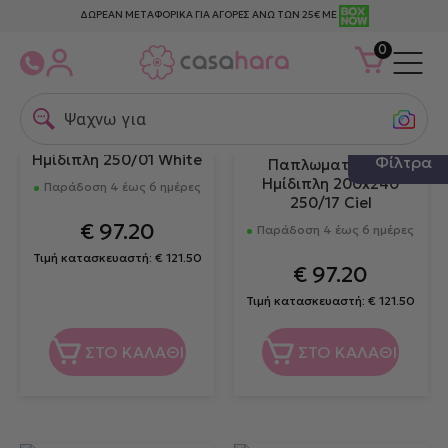
ΔΩΡΕΑΝ ΜΕΤΑΦΟΡΙΚΑ ΓΙΑ ΑΓΟΡΕΣ ΑΝΩ ΤΩΝ 25€ ΜΕ
0
Ψαχνω για πετ
Down Town
Παπλωματοθήκη
Down Town
Ημίδιπλη 250/01 White
Φίλτρα
Παπλωματοθήκη
Ημίδιπλη 200x240
Παράδοση 4 έως 6 ημέρες
250/17 Ciel
€
97.20
Παράδοση 4 έως 6 ημέρες
Τιμή κατασκευαστή:
€
121.50
€
97.20
Τιμή κατασκευαστή:
€
121.50
ΣΤΟ ΚΑΛΑΘΙ
ΣΤΟ ΚΑΛΑΘΙ