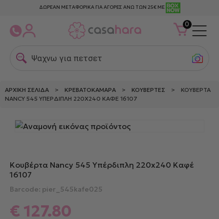
ΔΩΡΕΑΝ ΜΕΤΑΦΟΡΙΚΑ ΓΙΑ ΑΓΟΡΕΣ ΑΝΩ ΤΩΝ 25€ ΜΕ
0
Ψαχνω για πετσετες
ΑΡΧΙΚΉ ΣΕΛΊΔΑ
>
ΚΡΕΒΑΤΟΚΆΜΑΡΑ
>
ΚΟΥΒΈΡΤΕΣ
> ΚΟΥΒΈΡΤΑ
NANCY 545 ΥΠΈΡΔΙΠΛΗ 220X240 ΚΑΦΈ 16107
Κουβέρτα Nancy 545 Υπέρδιπλη 220x240 Καφέ
16107
Barcode: pier_545kafe025
€
127.80