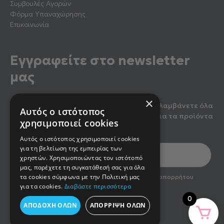
Συμβουλές Αγορών
Φόρμα Υπαναχώρησης
Επικοινωνία
Εγγραφείτε στο newsletter
μας
×
Κάντε εγγραφή στο newsletter μας για να λαμβάνετε όλα
Αυτός ο ιστότοπος
τα τελευταία νέα, καθώς και προσφορές για τα προϊόντα
χρησιμοποιεί cookies
μας.
Αυτός ο ιστότοπος χρησιμοποιεί cookies
για τη βελτίωση της εμπειρίας των
χρηστών. Χρησιμοποιώντας τον ιστότοπό
μας, παρέχετε τη συγκατάθεσή σας για όλα
optin2
τα cookies σύμφωνα με την Πολιτική μας
Έχω διαβάσει και αποδέχομαι την πολιτική απορρήτου
του newsletter
για τα cookies.
Διαβάστε περισσότερα
0
ΑΠΟΔΟΧΉ ΌΛΩΝ
ΑΠΌΡΡΙΨΗ ΌΛΩΝ
Εγγραφή