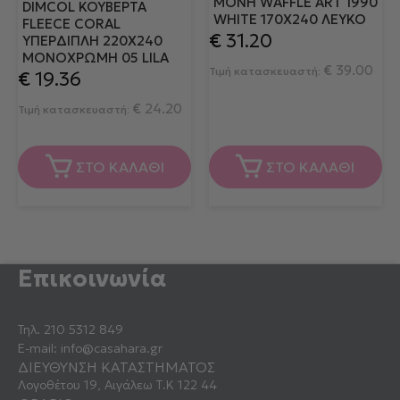
ΜΟΝΉ WAFFLE ART 1990
DIMCOL ΚΟΥΒΈΡΤΑ
WHITE 170X240 ΛΕΥΚΌ
FLEECE CORAL
€
31.20
ΥΠΈΡΔΙΠΛΗ 220X240
ΜΟΝΌΧΡΩΜΗ 05 LILA
€
39.00
Τιμή κατασκευαστή:
€
19.36
€
24.20
Τιμή κατασκευαστή:
ΣΤΟ ΚΑΛΑΘΙ
ΣΤΟ ΚΑΛΑΘΙ
Επικοινωνία
Τηλ.
210 5312 849
E-mail:
info@casahara.gr
ΔΙΕΥΘΥΝΣΗ ΚΑΤΑΣΤΗΜΑΤΟΣ
Λογοθέτου 19, Αιγάλεω Τ.Κ 122 44