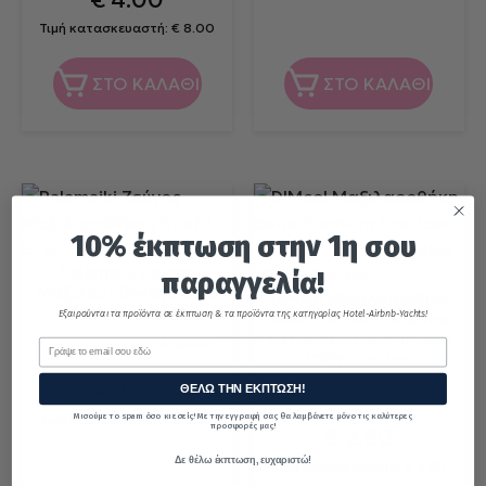
Τιμή κατασκευαστή:
€
8.00
ΣΤΟ ΚΑΛΑΘΙ
ΣΤΟ ΚΑΛΑΘΙ
10% έκπτωση στην 1η σου
Palamaiki Ζεύγος
παραγγελία!
Μαξιλαροθήκες 52x72
DIMcol Μαξιλαροθήκη
ETOILE/2 PINK
Εξαιρούνται τα προϊόντα σε έκπτωση & τα προϊόντα της κατηγορίας Hotel-Airbnb-Yachts!
bebe Premium Shadow
631 35X45 Electric Blue
Παράδοση 1 έως 3 ημέρες
Email
100% Cotton
€
7.36
Παράδοση 4 έως 6 ημέρες
ΘΕΛΩ ΤΗΝ ΕΚΠΤΩΣΗ!
Μισούμε το spam όσο κι εσείς! Με την εγγραφή σας θα λαμβάνετε μόνο τις καλύτερες
Τιμή κατασκευαστή:
€
9.20
προσφορές μας!
€
2.80
Δε θέλω έκπτωση, ευχαριστώ!
Τιμή κατασκευαστή:
€
3.50