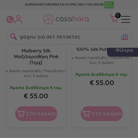
ΔΩΡΕΑΝ ΜΕΤΑΦΟΡΙΚΑ ΓΙΑ ΑΓΟΡΕΣ ΑΝΩ ΤΩΝ 25€ ΜΕ
0
ψαχνω για σετ πετσετες
Down Town Home
Mulberry Μαξιλαροθήκη
Down Town 100%
100% Silk Purple (1τμχ)
Φίλτρα
Mulberry Silk
Μαξιλαροθήκη Pink
Άμεση παραλαβή / Παράδοση 1
(1τμχ)
έως 3 ημέρες
Άμεση παραλαβή / Παράδοση 1
Άμεσα Διαθέσιμα 6 τεμ.
έως 3 ημέρες
€
55.00
Άμεσα Διαθέσιμα 6 τεμ.
€
55.00
ΣΤΟ ΚΑΛΑΘΙ
ΣΤΟ ΚΑΛΑΘΙ