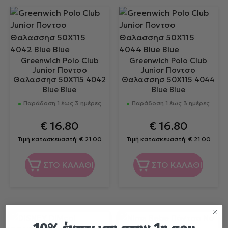
Greenwich Polo Club
Greenwich Polo Club
Junior Ποντσο
Junior Ποντσο
Θαλασσησ 50Χ115 4042
Θαλασσησ 50Χ115 4044
Blue Blue
Blue Blue
Παράδοση 1 έως 3 ημέρες
Παράδοση 1 έως 3 ημέρες
€
16.80
€
16.80
Τιμή κατασκευαστή:
€
21.00
Τιμή κατασκευαστή:
€
21.00
ΣΤΟ ΚΑΛΑΘΙ
ΣΤΟ ΚΑΛΑΘΙ