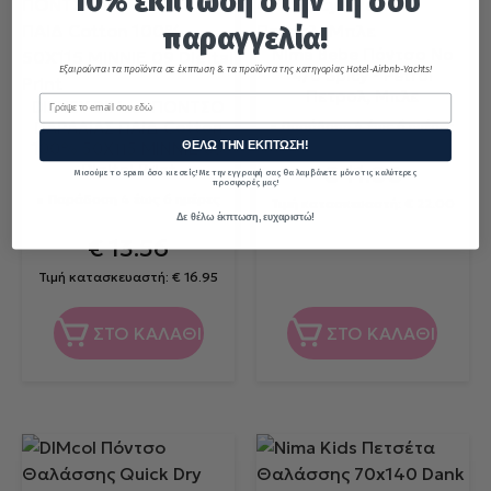
10% έκπτωση στην 1η σου
παραγγελία!
Nima Bebe Πόντσο No
Εξαιρούνται τα προϊόντα σε έκπτωση & τα προϊόντα της κατηγορίας Hotel-Airbnb-Yachts!
4/6 Spicy - Petrol
Πετρολ, Μπλε
Email
DISNEY DIMcol ΠΟΝΤΣΟ
ΠΑΡΑΛΙΑΣ ΠΑΙΔ Cotton
Παράδοση 4 έως 6 ημέρες
ΘΕΛΩ ΤΗΝ ΕΚΠΤΩΣΗ!
100% 50X115 MINNIE 09
Digital Print
€
11.00
Μισούμε το spam όσο κι εσείς! Με την εγγραφή σας θα λαμβάνετε μόνο τις καλύτερες
προσφορές μας!
Παράδοση 4 έως 6 ημέρες
Τιμή κατασκευαστή:
€
22.00
Δε θέλω έκπτωση, ευχαριστώ!
€
13.56
Τιμή κατασκευαστή:
€
16.95
ΣΤΟ ΚΑΛΑΘΙ
ΣΤΟ ΚΑΛΑΘΙ