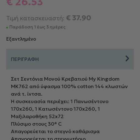
€
26.53
€
37.90
Τιμή κατασκευαστή:
Παράδοση 1 έως 3 ημέρες
Εξαντλημένο
ΠΕΡΙΓΡΑΦΗ
Σετ Σεντόνια Μονού Κρεβατιού My Kingdom
MK762 από ύφασμα 100% cotton 144 κλωστών
ανά τ. ίντσα.
Η συσκευασία περιέχει: 1 Πανωσέντονο
170x260, 1 Κατωσέντονο 170x260, 1
Μαξιλαροθήκη 52x72
Πλύσιμο στους 30° C
Απαγορεύεται το στεγνό καθάρισμα
Απαγορεύεται το στεγνωτήριο