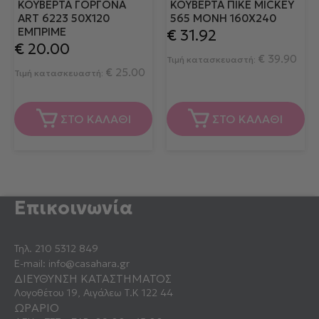
ΚΟΥΒΈΡΤΑ ΓΟΡΓΌΝΑ
ΚΟΥΒΈΡΤΑ ΠΙΚΈ MICKEY
ART 6223 50X120
565 ΜΟΝΉ 160X240
ΕΜΠΡΙΜΈ
€
31.92
€
20.00
€
39.90
Τιμή κατασκευαστή:
€
25.00
Τιμή κατασκευαστή:
ΣΤΟ ΚΑΛΑΘΙ
ΣΤΟ ΚΑΛΑΘΙ
Επικοινωνία
Τηλ.
210 5312 849
E-mail:
info@casahara.gr
ΔΙΕΥΘΥΝΣΗ ΚΑΤΑΣΤΗΜΑΤΟΣ
Λογοθέτου 19, Αιγάλεω Τ.Κ 122 44
ΩΡΑΡΙΟ