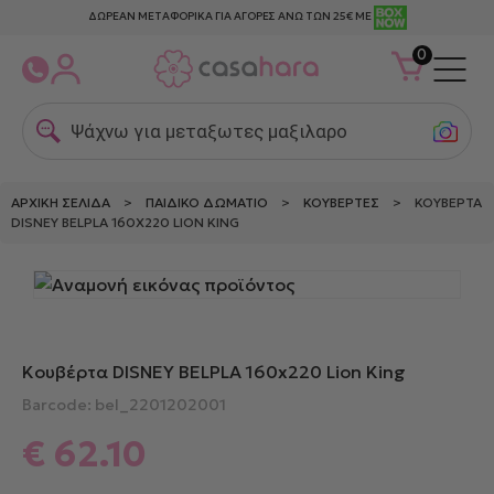
ΔΩΡΕΑΝ ΜΕΤΑΦΟΡΙΚΑ ΓΙΑ ΑΓΟΡΕΣ ΑΝΩ ΤΩΝ 25€ ΜΕ
0
Ψάχνω για μεταξωτες μαξιλαροθη
ΑΡΧΙΚΉ ΣΕΛΊΔΑ
>
ΠΑΙΔΙΚΌ ΔΩΜΆΤΙΟ
>
ΚΟΥΒΈΡΤΕΣ
> ΚΟΥΒΈΡΤΑ
DISNEY BELPLA 160X220 LION KING
Κουβέρτα DISNEY BELPLA 160x220 Lion King
Barcode: bel_2201202001
€
62.10