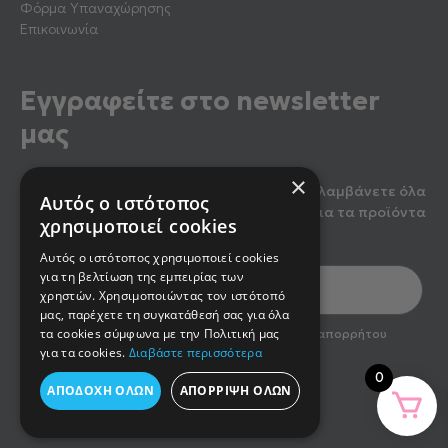
Φόρμα Υπαναχώρησης
Επικοινωνία
Εγγραφείτε στο newsletter
μας
×
Κάντε εγγραφή στο newsletter μας για να λαμβάνετε όλα
Αυτός ο ιστότοπος
τα τελευταία νέα, καθώς και προσφορές για τα προϊόντα
χρησιμοποιεί cookies
μας.
Αυτός ο ιστότοπος χρησιμοποιεί cookies
για τη βελτίωση της εμπειρίας των
χρηστών. Χρησιμοποιώντας τον ιστότοπό
μας, παρέχετε τη συγκατάθεσή σας για όλα
optin2
τα cookies σύμφωνα με την Πολιτική μας
Έχω διαβάσει και αποδέχομαι την πολιτική απορρήτου
του newsletter
για τα cookies.
Διαβάστε περισσότερα
0
ΑΠΟΔΟΧΉ ΌΛΩΝ
ΑΠΌΡΡΙΨΗ ΌΛΩΝ
Εγγραφή