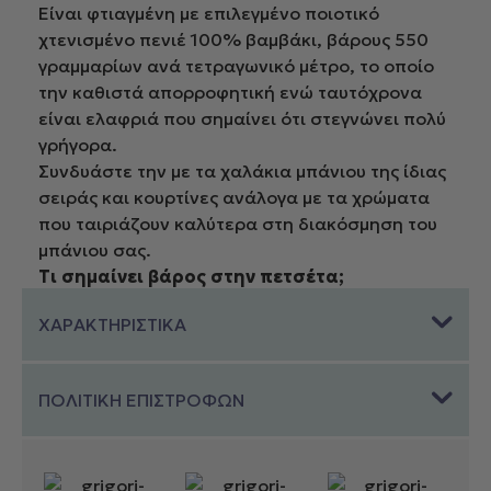
Είναι φτιαγμένη με επιλεγμένο ποιοτικό
χτενισμένο πενιέ 100% βαμβάκι, βάρους 550
γραμμαρίων ανά τετραγωνικό μέτρο, το οποίο
την καθιστά απορροφητική ενώ ταυτόχρονα
είναι ελαφριά που σημαίνει ότι στεγνώνει πολύ
γρήγορα.
Συνδυάστε την με τα χαλάκια μπάνιου της ίδιας
σειράς και κουρτίνες ανάλογα με τα χρώματα
που ταιριάζουν καλύτερα στη διακόσμηση του
μπάνιου σας.
Τι σημαίνει βάρος στην πετσέτα;
Το βάρος είναι ένα από τα χαρακτηριστικά της
ΧΑΡΑΚΤΗΡΙΣΤΙΚΑ
ποιότητας της πετσέτας.
Βάρος έως 500 γραμμαρίων ανά τετραγωνικό
μέτρο σημαίνει μια ελαφριά πετσέτα που
ΠΟΛΙΤΙΚΗ ΕΠΙΣΤΡΟΦΩΝ
στεγνώνει γρήγορα.
Βάρος μεταξύ 500-600 γραμμαρίων ανά
τετραγωνικό μέτρο σημαίνει μια πολυτελή
πετσέτα που αγκαλιάζει περισσότερο το σώμα