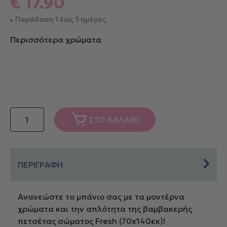
€
17.90
Παράδοση 1 έως 3 ημέρες
Περισσότερα χρώματα
Nef-
ΣΤΟ ΚΑΛΑΘΙ
Nef
Homeware
ΠΕΤΣΕΤΑ
ΒΑΜΒ.FRESH
ΠΕΡΙΓΡΑΦΗ
70X140
200-
Ανανεώστε το μπάνιο σας με τα μοντέρνα
WHITE
χρώματα και την απλότητα της βαμβακερής
ποσότητα
πετσέτας σώματος Fresh (70x140εκ)!