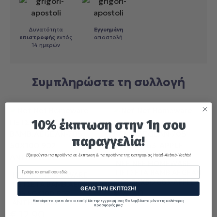
Δυνατότητα
Εγγυημένη
επιστροφής
εντός
αποστολή
14 ημερών
Συμπληρώστε τη συλλογή
10% έκπτωση στην 1η σου
παραγγελία!
Εξαιρούνται τα προϊόντα σε έκπτωση & τα προϊόντα της κατηγορίας Hotel-Airbnb-Yachts!
NEF-NEF HOMEWARE
Email
ΠΕΤΣΕΤΑ ΒΑΜΒ.AEGEAN-
NEF-NEF HOMEWARE
705 30X50 663-APPLE
ΠΕΤΣΕΤΑ ΒΑΜΒ.AEGEAN-
ΘΕΛΩ ΤΗΝ ΕΚΠΤΩΣΗ!
€
4.30
705 50X100 902-
ANTHRACITE
Μισούμε το spam όσο κι εσείς! Με την εγγραφή σας θα λαμβάνετε μόνο τις καλύτερες
προσφορές μας!
€
12.90