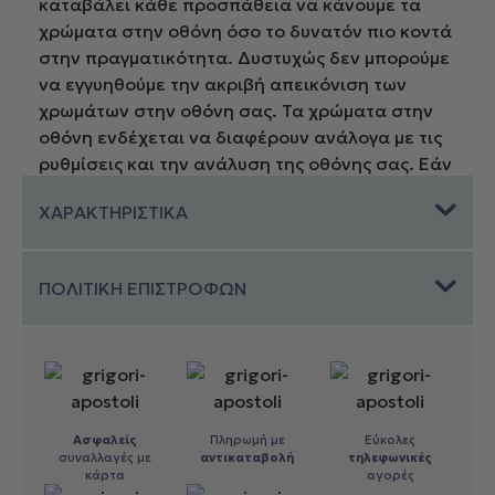
καταβάλει κάθε προσπάθεια να κάνουμε τα
χρώματα στην οθόνη όσο το δυνατόν πιο κοντά
στην πραγματικότητα. Δυστυχώς δεν μπορούμε
να εγγυηθούμε την ακριβή απεικόνιση των
χρωμάτων στην οθόνη σας. Τα χρώματα στην
οθόνη ενδέχεται να διαφέρουν ανάλογα με τις
ρυθμίσεις και την ανάλυση της οθόνης σας. Εάν
δεν είστε σίγουροι για το χρώμα συνιστούμε να
ΧΑΡΑΚΤΗΡΙΣΤΙΚΑ
επικοινωνήσετε μαζί μας πριν προβείτε σε
αγορά προϊόντων.
ΠΟΛΙΤΙΚΗ ΕΠΙΣΤΡΟΦΩΝ
Ασφαλείς
Πληρωμή με
Εύκολες
συναλλαγές με
αντικαταβολή
τηλεφωνικές
κάρτα
αγορές