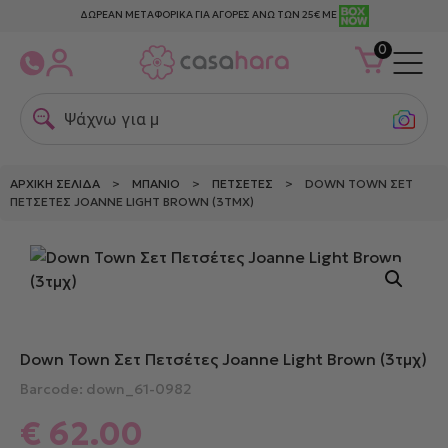
ΔΩΡΕΑΝ ΜΕΤΑΦΟΡΙΚΑ ΓΙΑ ΑΓΟΡΕΣ ΑΝΩ ΤΩΝ 25€ ΜΕ
0
Ψάχνω για μετ
ΑΡΧΙΚΉ ΣΕΛΊΔΑ
>
ΜΠΆΝΙΟ
>
ΠΕΤΣΈΤΕΣ
> DOWN TOWN ΣΕΤ
ΠΕΤΣΈΤΕΣ JOANNE LIGHT BROWN (3ΤΜΧ)
Down Town Σετ Πετσέτες Joanne Light Brown (3τμχ)
Barcode: down_61-0982
€
62.00