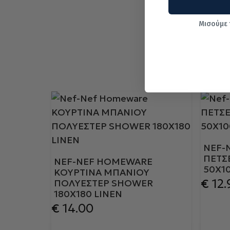
Μισούμε 
NEF-
ΠΕΤΣ
NEF-NEF HOMEWARE
50X1
ΚΟΥΡΤΙΝΑ ΜΠΑΝΙΟΥ
€
12.
ΠΟΛΥΕΣΤΕΡ SHOWER
180X180 LINEN
€
14.00