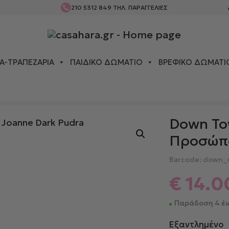
210 5312 849
ΤΗΛ. ΠΑΡΑΓΓΕΛΙΕΣ
Α-ΤΡΑΠΕΖΑΡΊΑ
ΠΑΙΔΙΚΌ ΔΩΜΆΤΙΟ
ΒΡΕΦΙΚΌ ΔΩΜΆΤΙ
ΠΕΤΣΈΤΑ ΠΡΟΣΏΠΟΥ JOANNE DARK PUDRA
Down To
Προσώπο
Barcode: down_
€
14.0
Παράδοση 4 έω
Εξαντλημένο