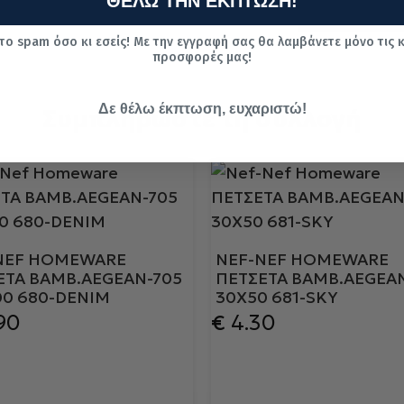
ΘΕΛΩ ΤΗΝ ΕΚΠΤΩΣΗ!
το spam όσο κι εσείς! Με την εγγραφή σας θα λαμβάνετε μόνο τις 
προσφορές μας!
Δε θέλω έκπτωση, ευχαριστώ!
Συμπληρώστε τη συλλογή
NEF HOMEWARE
NEF-NEF HOMEWARE
ΕΤΑ ΒΑΜΒ.AEGEAN-705
ΠΕΤΣΕΤΑ ΒΑΜΒ.AEGEA
00 680-DENIM
30X50 681-SKY
90
€
4.30