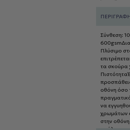
ΠΕΡΙΓΡΑΦ
Σύνθεση: 
600gsmΔια
Πλύσιμο στ
επιτρέπετα
τα σκούρα
ΠιστότηταΈ
προσπάθεια
οθόνη όσο 
πραγματικό
να εγγυηθο
χρωμάτων σ
στην οθόνη
ανάλογα με 