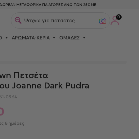
ΔΩΡΕΑΝ ΜΕΤΑΦΟΡΙΚΑ ΓΙΑ ΑΓΟΡΕΣ ΑΝΩ ΤΩΝ 25€ ΜΕ
0
Ψαχνω για πετσετες θαλα
Ο
ΑΡΏΜΑΤΑ-ΚΕΡΙΆ
ΟΜΆΔΕΣ
wn Πετσέτα
υ Joanne Dark Pudra
61-0964
0
ς 6 ημέρες