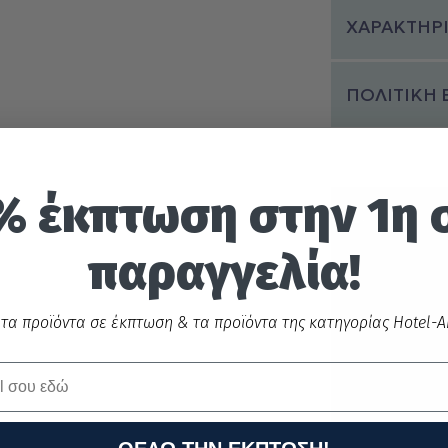
της οθόνης 
ΧΑΡΑΚΤΗΡΙ
το χρώμα σ
μαζί μας π
ΠΟΛΙΤΙΚΗ
προϊόντων
% έκπτωση στην 1η 
παραγγελία!
 τα προϊόντα σε έκπτωση & τα προϊόντα της κατηγορίας Hotel-Ai
Ασφαλεί
Π
ς
συναλλα
α
γές με
κάρτα