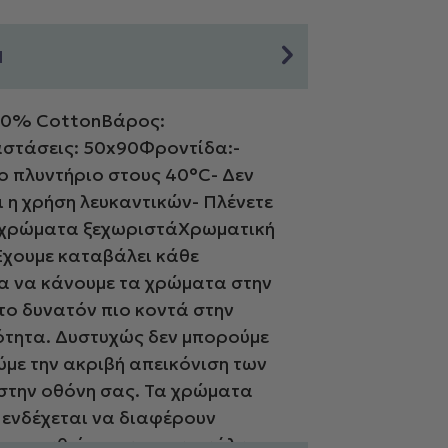
Η
100% CottonΒάρος:
στάσεις: 50x90Φροντίδα:-
ο πλυντήριο στους 40°C- Δεν
ι η χρήση λευκαντικών- Πλένετε
 χρώματα ξεχωριστάΧρωματική
χουμε καταβάλει κάθε
 να κάνουμε τα χρώματα στην
το δυνατόν πιο κοντά στην
τητα. Δυστυχώς δεν μπορούμε
ύμε την ακριβή απεικόνιση των
την οθόνη σας. Τα χρώματα
 ενδέχεται να διαφέρουν
τις ρυθμίσεις και την ανάλυση