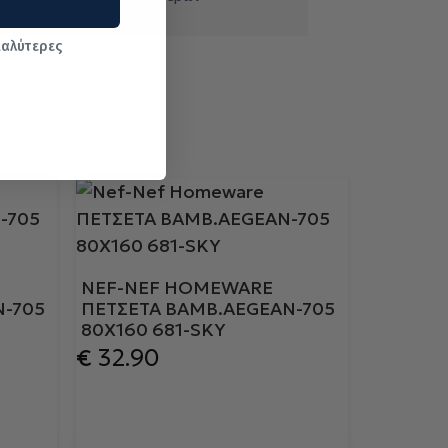
καλύτερες
NEF-NEF HOMEWARE
N-705
ΠΕΤΣΕΤΑ ΒΑΜΒ.AEGEAN-705
80X160 681-SKY
€
32.90