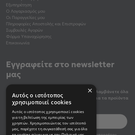
Εξυπηρέτηση
Ο Λογαριασμός μου
Οι Παραγγελίες μου
Πληροφορίες Αποστολής και Επιστροφών
Συμβουλές Αγορών
Φόρμα Υπαναχώρησης
Επικοινωνία
Εγγραφείτε στο newsletter
μας
×
Κάντε εγγραφή στο newsletter μας για να λαμβάνετε όλα
Αυτός ο ιστότοπος
τα τελευταία νέα, καθώς και προσφορές για τα προϊόντα
χρησιμοποιεί cookies
μας.
Αυτός ο ιστότοπος χρησιμοποιεί cookies
για τη βελτίωση της εμπειρίας των
χρηστών. Χρησιμοποιώντας τον ιστότοπό
μας, παρέχετε τη συγκατάθεσή σας για όλα
optin2
τα cookies σύμφωνα με την Πολιτική μας
Έχω διαβάσει και αποδέχομαι την πολιτική απορρήτου