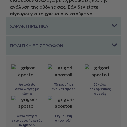
διαφέρουν ανάλογα με τις ρυθμίσεις και την
ανάλυση της οθόνης σας. Εάν δεν είστε
σίγουροι για το χρώμα συνιστούμε να
επικοινωνήσετε μαζί μας πριν προβείτε σε
ΧΑΡΑΚΤΗΡΙΣΤΙΚΑ
αγορά προϊόντων.
ΠΟΛΙΤΙΚΗ ΕΠΙΣΤΡΟΦΩΝ
Ασφαλείς
Πληρωμή με
Εύκολες
συναλλαγές με
αντικαταβολή
τηλεφωνικές
κάρτα
αγορές
Δυνατότητα
Εγγυημένη
επιστροφής
εντός
αποστολή
14 ημερών