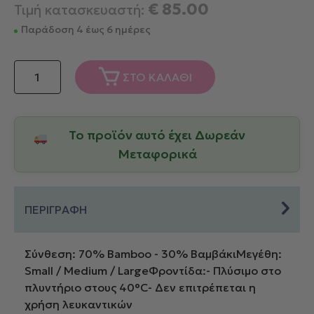
€
85.00
Τιμή κατασκευαστή:
Παράδοση 4 έως 6 ημέρες
Down
ΣΤΟ ΚΑΛΑΘΙ
Town
Γυναικείο
Μπουρνούζι
Το προϊόν αυτό έχει Δωρεάν
Dalia
Red
Μεταφορικά
ποσότητα
ΠΕΡΙΓΡΑΦΗ
Σύνθεση: 70% Βamboo - 30% ΒαμβάκιΜεγέθη:
Small / Medium / LargeΦροντίδα:- Πλύσιμο στο
πλυντήριο στους 40°C- Δεν επιτρέπεται η
χρήση λευκαντικών