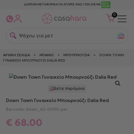
ΔΩΡΕΑΝ ΜΕΤΑΦΟΡΙΚΑ ΓΙΑ ΑΓΟΡΕΣ ΑΝΩ ΤΩΝ 25€ ΜΕ
0
Ψάχνω για μεταξ
ΑΡΧΙΚΉ ΣΕΛΊΔΑ
>
ΜΠΆΝΙΟ
>
ΜΠΟΥΡΝΟΎΖΙΑ
> DOWN TOWN
ΓΥΝΑΙΚΕΊΟ ΜΠΟΥΡΝΟΎΖΙ DALIA RED
Δείτε παρόμοια
Down Town Γυναικείο Μπουρνούζι Dalia Red
Barcode: down_62-0090-par
€
68.00