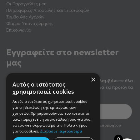
Οι Παραγγελίες μου
Πληροφορίες Αποστολής και Επιστροφών
Συμβουλές Αγορών
Φόρμα Υπαναχώρησης
Επικοινωνία
Εγγραφείτε στο newsletter
μας
×
Κάντε εγγραφή στο newsletter μας για να λαμβάνετε όλα
Αυτός ο ιστότοπος
τα τελευταία νέα, καθώς και προσφορές για τα προϊόντα
χρησιμοποιεί cookies
μας.
Αυτός ο ιστότοπος χρησιμοποιεί cookies
για τη βελτίωση της εμπειρίας των
χρηστών. Χρησιμοποιώντας τον ιστότοπό
μας, παρέχετε τη συγκατάθεσή σας για όλα
optin2
τα cookies σύμφωνα με την Πολιτική μας
Έχω διαβάσει και αποδέχομαι την πολιτική απορρήτου
του newsletter
για τα cookies.
Διαβάστε περισσότερα
0