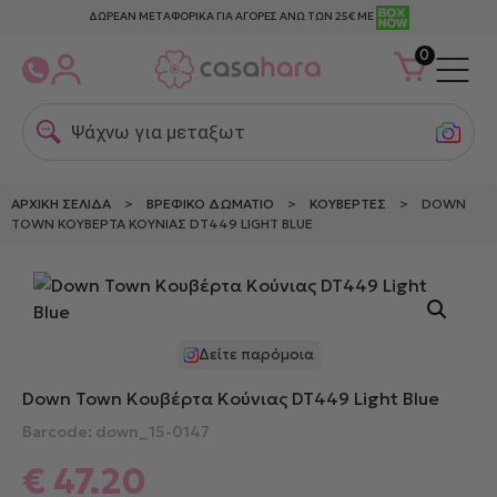
ΔΩΡΕΑΝ ΜΕΤΑΦΟΡΙΚΑ ΓΙΑ ΑΓΟΡΕΣ ΑΝΩ ΤΩΝ 25€ ΜΕ
0
Ψάχνω για μεταξωτες
ΑΡΧΙΚΉ ΣΕΛΊΔΑ
>
ΒΡΕΦΙΚΌ ΔΩΜΆΤΙΟ
>
ΚΟΥΒΈΡΤΕΣ
> DOWN
TOWN ΚΟΥΒΈΡΤΑ ΚΟΎΝΙΑΣ DT449 LIGHT BLUE
Δείτε παρόμοια
Down Town Κουβέρτα Κούνιας DT449 Light Blue
Barcode: down_15-0147
€
47.20