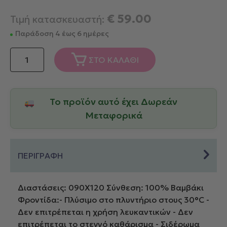
€
59.00
Τιμή κατασκευαστή:
Παράδοση 4 έως 6 ημέρες
Down
ΣΤΟ ΚΑΛΑΘΙ
Town
Κουβέρτα
Κούνιας
Το προϊόν αυτό έχει Δωρεάν
DT449
Light
Μεταφορικά
Blue
ποσότητα
ΠΕΡΙΓΡΑΦΗ
Διαστάσεις: 090X120 Σύνθεση: 100% Βαμβάκι
Φροντίδα:- Πλύσιμο στο πλυντήριο στους 30°C -
Δεν επιτρέπεται η χρήση λευκαντικών - Δεν
επιτρέπεται το στεγνό καθάρισμα - Σιδέρωμα