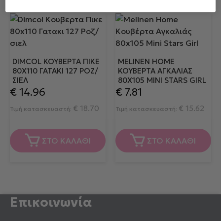
DIMCOL ΚΟΥΒΕΡΤΑ ΠΙΚΕ
MELINEN HOME
80X110 ΓΑΤΑΚΙ 127 ΡΟΖ/
ΚΟΥΒΈΡΤΑ ΑΓΚΑΛΙΆΣ
ΣΙΕΛ
80X105 MINI STARS GIRL
€
14.96
€
7.81
€
18.70
€
15.62
Τιμή κατασκευαστή:
Τιμή κατασκευαστή:
ΣΤΟ ΚΑΛΑΘΙ
ΣΤΟ ΚΑΛΑΘΙ
Επικοινωνία