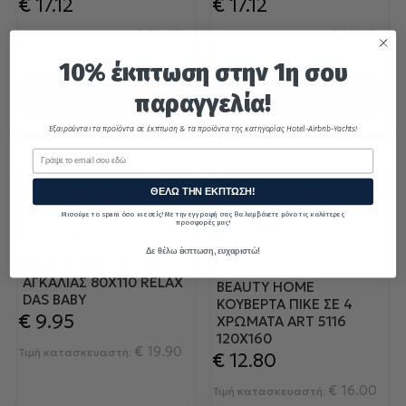
€
17.12
€
17.12
€
21.40
€
21.40
Τιμή κατασκευαστή:
Τιμή κατασκευαστή:
10% έκπτωση στην 1η σου
ΣΤΟ ΚΑΛΑΘΙ
ΣΤΟ ΚΑΛΑΘΙ
παραγγελία!
Εξαιρούνται τα προϊόντα σε έκπτωση & τα προϊόντα της κατηγορίας Hotel-Airbnb-Yachts!
Email
ΘΕΛΩ ΤΗΝ ΕΚΠΤΩΣΗ!
Μισούμε το spam όσο κι εσείς! Με την εγγραφή σας θα λαμβάνετε μόνο τις καλύτερες
προσφορές μας!
Δε θέλω έκπτωση, ευχαριστώ!
6544 ΚΟΥΒΕΡΤΑ ΠΙΚΕ
ΑΓΚΑΛΙΆΣ 80X110 RELAX
BEAUTY HOME
DAS BABY
ΚΟΥΒΈΡΤΑ ΠΙΚΈ ΣΕ 4
€
9.95
ΧΡΏΜΑΤΑ ART 5116
120X160
€
19.90
Τιμή κατασκευαστή:
€
12.80
€
16.00
Τιμή κατασκευαστή: