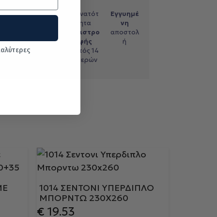
ληρωμή
Εύκολες
Δυνατότ
Εγγυημέ
με
τηλεφω
ητα
νη
ντικατ
νικές
επιστρο
αποστολ
αβολή
αγορές
φής
ή
καλύτερες
εντός 14
ημερών
ΜΕ
1014 ΣΕΝΤΟΝΙ ΥΠΕΡΔΙΠΛΟ
ΜΠΟΡΝΤΩ 230X260
€
19.53