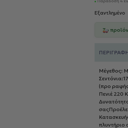
Παράδοση 4 έω
Εξαντλημένο
Το προϊό
ΠΕΡΙΓΡΑΦ
Μέγεθος: Μ
Σεντόνια:1
(πρo ραφής
Πενιέ 220 
Δυνατότητα
σαςΠροέλευ
Κατασκευής
πλυντήριο 