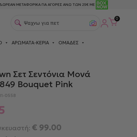
ΔΩΡΕΑΝ ΜΕΤΑΦΟΡΙΚΑ ΓΙΑ ΑΓΟΡΕΣ ΑΝΩ ΤΩΝ 25€ ΜΕ
0
Ψαχνω για πετσετες
Ο
ΑΡΏΜΑΤΑ-ΚΕΡΙΆ
ΟΜΆΔΕΣ
wn Σετ Σεντόνια Μονά
 849 Bouquet Pink
11-0558
5
€
99.00
σκευαστή: