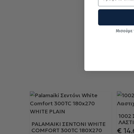
Μισούμε 
1002
ΛΑΣΤ
PALAMAIKI ΣΕΝΤΌΝΙ WHITE
€
14.
COMFORT 300TC 180X270