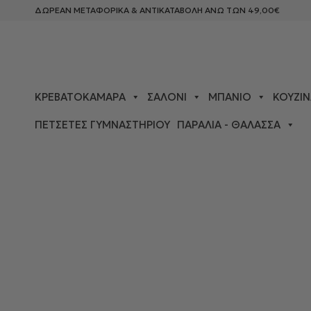
ΔΩΡΕΑΝ ΜΕΤΑΦΟΡΙΚΑ & ΑΝΤΙΚΑΤΑΒΟΛΗ ΑΝΩ ΤΩΝ 49,00€
ΚΡΕΒΑΤΟΚΆΜΑΡΑ
ΣΑΛΌΝΙ
ΜΠΆΝΙΟ
ΚΟΥΖΊΝ
ΠΕΤΣΈΤΕΣ ΓΥΜΝΑΣΤΗΡΊΟΥ
ΠΑΡΑΛΊΑ - ΘΆΛΑΣΣΑ
ΑΡΧΙΚΉ ΣΕΛΊΔΑ
>
ΚΡΕΒΑΤΟΚΆΜΑΡΑ
>
ΣΕΝΤΌΝΙΑ
> DOW