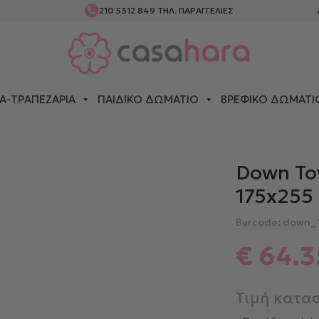
210 5312 849
ΤΗΛ. ΠΑΡΑΓΓΕΛΙΕΣ
Α-ΤΡΑΠΕΖΑΡΊΑ
ΠΑΙΔΙΚΌ ΔΩΜΆΤΙΟ
ΒΡΕΦΙΚΌ ΔΩΜΆΤΙ
N TOWN ΣΕΤ ΣΕΝΤΌΝΙΑ ΜΟΝΆ 175X255 849 BOUQUET PINK
Down To
175x255
Barcode: down_
€
64.3
Τιμή κατα