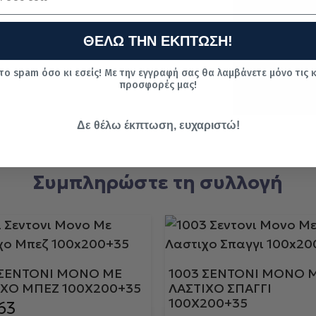
Ασφαλεί
Π
ς
ΘΕΛΩ ΤΗΝ ΕΚΠΤΩΣΗ!
συναλλα
α
γές με
το spam όσο κι εσείς! Με την εγγραφή σας θα λαμβάνετε μόνο τις 
κάρτα
προσφορές μας!
Δε θέλω έκπτωση, ευχαριστώ!
Συμπληρώστε τη συλλογή
 ΣΕΝΤΟΝΙ ΜΟΝΟ ΜΕ
1003 ΣΕΝΤΟΝΙ ΜΟΝΟ 
ΙΧΟ ΜΠΕΖ 100X200+35
ΛΑΣΤΙΧΟ ΣΠΑΓΓΙ
100X200+35
63