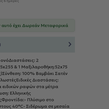
ς 6 ημέρες
ν αυτό έχει Δωρεάν Μεταφορικά
Η
ονόΔιαστάσεις: 2
75x255 & 1 Μαξιλαροθήκη:52x75
)Σύνθεση: 100% Βαμβάκι Σατέν
ΚλωστέςΕιδικές Διαστάσεις:
 ειδικών ραφών στα μέτρα
ση: Ελληνικής
Φροντίδα:- Πλύσιμο στο
στους 40°C- Σιδέρωμα σε μεσαία