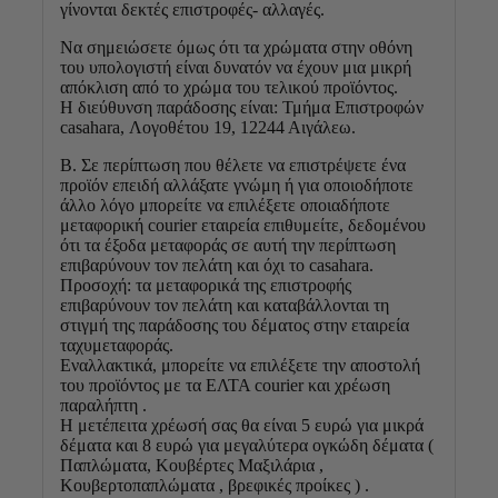
γίνονται δεκτές επιστροφές- αλλαγές.
Να σημειώσετε όμως ότι τα χρώματα στην οθόνη
του υπολογιστή είναι δυνατόν να έχουν μια μικρή
απόκλιση από το χρώμα του τελικού προϊόντος.
Η διεύθυνση παράδοσης είναι: Τμήμα Επιστροφών
casahara, Λογοθέτου 19, 12244 Αιγάλεω.
Β. Σε περίπτωση που θέλετε να επιστρέψετε ένα
προϊόν επειδή αλλάξατε γνώμη ή για οποιοδήποτε
άλλο λόγο μπορείτε να επιλέξετε οποιαδήποτε
μεταφορική courier εταιρεία επιθυμείτε, δεδομένου
ότι τα έξοδα μεταφοράς σε αυτή την περίπτωση
επιβαρύνουν τον πελάτη και όχι το casahara.
Προσοχή: τα μεταφορικά της επιστροφής
επιβαρύνουν τον πελάτη και καταβάλλονται τη
στιγμή της παράδοσης του δέματος στην εταιρεία
ταχυμεταφοράς.
Εναλλακτικά, μπορείτε να επιλέξετε την αποστολή
του προϊόντος με τα ΕΛΤΑ courier και χρέωση
παραλήπτη .
Η μετέπειτα χρέωσή σας θα είναι 5 ευρώ για μικρά
δέματα και 8 ευρώ για μεγαλύτερα ογκώδη δέματα (
Παπλώματα, Κουβέρτες Μαξιλάρια ,
Κουβερτοπαπλώματα , βρεφικές προίκες ) .