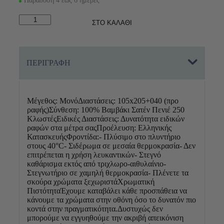
Παράδοση 4 έως 6 ημέρες
Down
ΣΤΟ ΚΑΛΑΘΙ
Town
Μονό
Κατωσέντονο
Λάστιχο
ΠΕΡΙΓΡΑΦΗ
105x205+40
250/17
Ciel
ποσότητα
Μέγεθος: ΜονόΔιαστάσεις: 105x205+040 (προ
ραφής)Σύνθεση: 100% Βαμβάκι Σατέν Πενιέ 250
ΚλωστέςΕιδικές Διαστάσεις: Δυνατότητα ειδικών
ραφών στα μέτρα σαςΠροέλευση: Ελληνικής
ΚατασκευήςΦροντίδα:- Πλύσιμο στο πλυντήριο
στους 40°C- Σιδέρωμα σε μεσαία θερμοκρασία- Δεν
επιτρέπεται η χρήση λευκαντικών- Στεγνό
καθάρισμα εκτός από τριχλωρο-αιθυλαίνιο-
Στεγνωτήριο σε χαμηλή θερμοκρασία- Πλένετε τα
σκούρα χρώματα ξεχωριστάΧρωματική
ΠιστότηταΈχουμε καταβάλει κάθε προσπάθεια να
κάνουμε τα χρώματα στην οθόνη όσο το δυνατόν πιο
κοντά στην πραγματικότητα.Δυστυχώς δεν
μπορούμε να εγγυηθούμε την ακριβή απεικόνιση