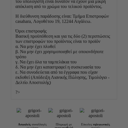
του υπολογιστή είναι δυνατόν να έχουν μια μικρή
απόκλιση από το χρώμα του τελικού προϊόντος.
Η διεύθυνση παράδοσης είναι: Τμήμα Επιστροφών
casahara, Λογοθέτου 19, 12244 Αιγάλεω.
Όροι επιστροφής
Βασική προϋπόθεση και για τις δύο (2) περιπτώσεις
των επιστροφών του προϊόντος είναι το προϊόν
α. Να μην έχει πλυθεί
β. Να μην έχει χρησιμοποιηθεί με οποιονδήποτε
τρόπο
γ. Να έχει όλα τα ταμπελάκια του
δ. Να μην έχει καταστραφεί η συσκευασία του
ε. Να συνοδεύεται από τα έγγραφα που είχαν
εκδοθεί (Απόδειξη Λιανικής Πώλησης, Τιμολόγιο -
Δελτίο Αποστολής)
?>
Ασφαλείς
συναλλαγές
Πληρωμή με
Εύκολες
τηλεφωνικές
με κάρτα
αντικαταβολή
αγορές