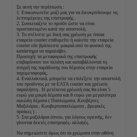
Σε αυτή την περίπτωση :
1. Επικοινωνείτε μαζί μας για να διευκρινίσουμε τις
λεπτομέρειες της επιστροφής .
2. Συσκευάζετε το προϊόν ώστε να είναι
προστατευμένο κατά την αποστολή.
3. Το στέλνετε με δική σας χρέωση με όποια
εταιρεία courier επιθυμείτε ή καλείτε την εταιρεία
courier εάν βρίσκεστε μακριά από το φυσικό της
κατάστημα να παραλάβει.
Προσοχή: τα μεταφορικά της επιστροφής
επιβαρύνουν τον πελάτη και καταβάλλονται τη
στιγμή της παράδοσης του δέματος στην εταιρεία
ταχυμεταφοράς.
4. Εναλλακτικά, μπορείτε να επιλέξετε την αποστολή
του προϊόντος με τα ΕΛΤΑ courier και χρέωση
παραλήπτη . Η μετέπειτα χρέωσή σας θα είναι 5
ευρώ για μικρά δέματα και 8 ευρώ για μεγαλύτερα
ογκώδη δέματα ( Παπλώματα, Κουβέρτες
Μαξιλάρια , Κουβερτοπαπλώματα , βρεφικές
προίκες ) .
5. Στα μαξιλάρια ύπνου, για λόγους υγιεινής, δεν
γίνονται δεκτές επιστροφές- αλλαγές.
Να σημειώσετε όμως ότι τα χρώματα στην οθόνη