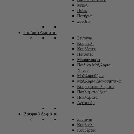
Μπωλ
Πιάτα
Ποτήρια
Σουβέρ
Παιδικό Δωμάτιο
Σεντόνια
Κουβερλί
Κουβέρτες
Πετσέτες
Μπουρνούζια
Παιδικά Μαξιλάρια
Ύπνου
Μαξιλαροθήκες
Μαξιλάρια Διακοσμητικά
Κουβερτοπαπλώματα
Παπλωματοθήκες
Παπλώματα
Αξεσουάρ
Βρεφικό Δωμάτιο
Σεντόνια
Κουβερλί
Κουβέρτες