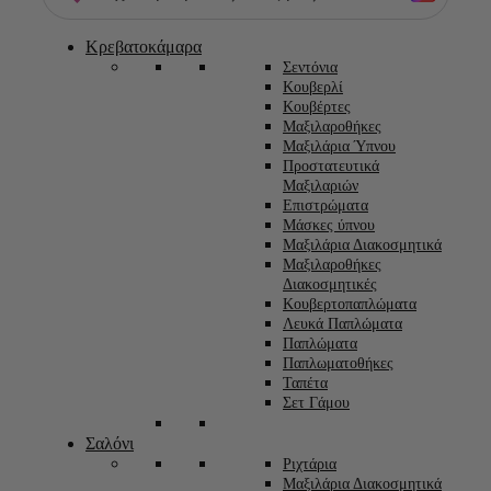
Κρεβατοκάμαρα
Σεντόνια
Κουβερλί
Κουβέρτες
Μαξιλαροθήκες
Μαξιλάρια Ύπνου
Προστατευτικά
Μαξιλαριών
Επιστρώματα
Μάσκες ύπνου
Μαξιλάρια Διακοσμητικά
Μαξιλαροθήκες
Διακοσμητικές
Κουβερτοπαπλώματα
Λευκά Παπλώματα
Παπλώματα
Παπλωματοθήκες
Ταπέτα
Σετ Γάμου
Σαλόνι
Ριχτάρια
Μαξιλάρια Διακοσμητικά