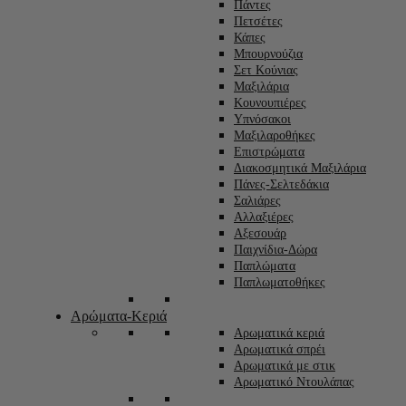
Πάντες
Πετσέτες
Κάπες
Μπουρνούζια
Σετ Κούνιας
Μαξιλάρια
Κουνουπιέρες
Υπνόσακοι
Μαξιλαροθήκες
Επιστρώματα
Διακοσμητικά Μαξιλάρια
Πάνες-Σελτεδάκια
Σαλιάρες
Αλλαξιέρες
Αξεσουάρ
Παιχνίδια-Δώρα
Παπλώματα
Παπλωματοθήκες
Αρώματα-Κεριά
Αρωματικά κεριά
Αρωματικά σπρέι
Αρωματικά με στικ
Αρωματικό Ντουλάπας