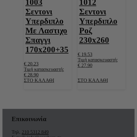
1003
1012
Σεντονι
Σεντονι
Υπερδιπλο
Υπερδιπλο
Με Λαστιχο
Ροζ
Σπαγγι
230x260
170x200+35
€
19.53
Τιμή κατασκευαστή:
€
20.23
€
27.90
Τιμή κατασκευαστή:
€
28.90
ΣΤΟ ΚΑΛΑΘΙ
ΣΤΟ ΚΑΛΑΘΙ
Επικοινωνία
Τηλ.
210 5312 849