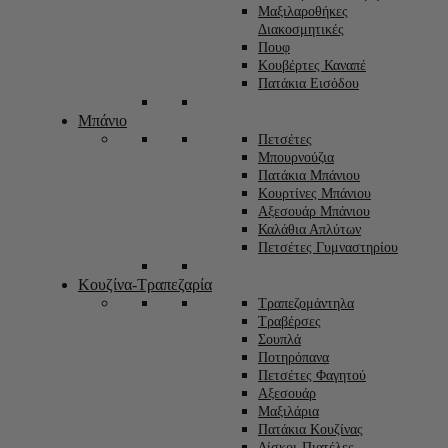
Μαξιλαροθήκες
Διακοσμητικές
Πουφ
Κουβέρτες Καναπέ
Πατάκια Εισόδου
Μπάνιο
Πετσέτες
Μπουρνούζια
Πατάκια Μπάνιου
Κουρτίνες Μπάνιου
Αξεσουάρ Μπάνιου
Καλάθια Απλύτων
Πετσέτες Γυμναστηρίου
Κουζίνα-Τραπεζαρία
Τραπεζομάντηλα
Τραβέρσες
Σουπλά
Ποτηρόπανα
Πετσέτες Φαγητού
Αξεσουάρ
Μαξιλάρια
Πατάκια Κουζίνας
Δίσκοι-Πιατέλες