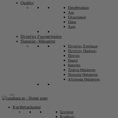
Ομάδες
Παναθηναϊκός
Αεκ
Ολυμπιακός
Παοκ
Άρης
Πετσέτες Γυμναστηρίου
Παραλία - Θάλασσα
Πετσέτες Ενηλίκων
Πετσέτες Παιδικές
Πόντσο
Παρεό
Καφτάνι
Τσάντα Θαλάσσης
Νεσεσέρ Θαλάσσης
Αξεσουάρ Θαλάσσης
Κρεβατοκάμαρα
Σεντόνια
Κουβερλί