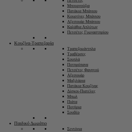
Πετσέτες
Μπουρνούζια
Πατάκια Μπάνιου
Κουρτίνες Μπάνιου
Αξεσουάρ Μπάνιου
Καλάθια Απλύτων
Πετσέτες Γυμναστηρίου
Κουζίνα-Τραπεζαρία
Τραπεζομάντηλα
Τραβέρσες
Σουπλά
Ποτηρόπανα
Πετσέτες Φαγητού
Αξεσουάρ
Μαξιλάρια
Πατάκια Κουζίνας
Δίσκοι-Πιατέλες
Μπωλ
Πιάτα
Ποτήρια
Σουβέρ
Παιδικό Δωμάτιο
Σεντόνια