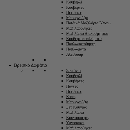
Κουβερλί
Κουβέρτες
Πετσέτες
Μπουρνούζια
Παιδικά Μαξιλάρια Ύπνου
Μαξιλαροθήκες
Μαξιλάρια Διακοσμητικά
Κουβερτοπαπλώματα
Παπλωματοθήκες
Παπλώματα
Αξεσουάρ
Βρεφικό Δωμάτιο
Σεντόνια
Κουβερλί
Κουβέρτες
Πάντες
Πετσέτες
Κάπες
Μπουρνούζια
Σετ Κούνιας
Μαξιλάρια
Κουνουπιέρες
Υπνόσακοι
Μαξιλαροθήκες