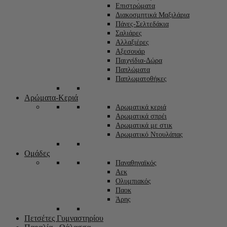
Επιστρώματα
Διακοσμητικά Μαξιλάρια
Πάνες-Σελτεδάκια
Σαλιάρες
Αλλαξιέρες
Αξεσουάρ
Παιχνίδια-Δώρα
Παπλώματα
Παπλωματοθήκες
Αρώματα-Κεριά
Αρωματικά κεριά
Αρωματικά σπρέι
Αρωματικά με στικ
Αρωματικό Ντουλάπας
Ομάδες
Παναθηναϊκός
Αεκ
Ολυμπιακός
Παοκ
Άρης
Πετσέτες Γυμναστηρίου