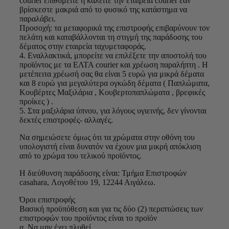
courier επιθυμείτε ή καλείτε την εταιρεία courier εάν
βρίσκεστε μακριά από το φυσικό της κατάστημα να
παραλάβει.
Προσοχή: τα μεταφορικά της επιστροφής επιβαρύνουν τον
πελάτη και καταβάλλονται τη στιγμή της παράδοσης του
δέματος στην εταιρεία ταχυμεταφοράς.
4. Εναλλακτικά, μπορείτε να επιλέξετε την αποστολή του
προϊόντος με τα ΕΛΤΑ courier και χρέωση παραλήπτη . Η
μετέπειτα χρέωσή σας θα είναι 5 ευρώ για μικρά δέματα
και 8 ευρώ για μεγαλύτερα ογκώδη δέματα ( Παπλώματα,
Κουβέρτες Μαξιλάρια , Κουβερτοπαπλώματα , βρεφικές
προίκες ) .
5. Στα μαξιλάρια ύπνου, για λόγους υγιεινής, δεν γίνονται
δεκτές επιστροφές- αλλαγές.
Να σημειώσετε όμως ότι τα χρώματα στην οθόνη του
υπολογιστή είναι δυνατόν να έχουν μια μικρή απόκλιση
από το χρώμα του τελικού προϊόντος.
Η διεύθυνση παράδοσης είναι: Τμήμα Επιστροφών
casahara, Λογοθέτου 19, 12244 Αιγάλεω.
Όροι επιστροφής
Βασική προϋπόθεση και για τις δύο (2) περιπτώσεις των
επιστροφών του προϊόντος είναι το προϊόν
α. Να μην έχει πλυθεί