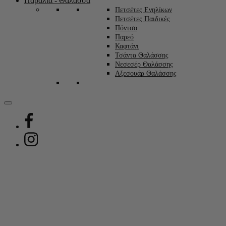
Παραλία - Θάλασσα
Πετσέτες Ενηλίκων
Πετσέτες Παιδικές
Πόντσο
Παρεό
Καφτάνι
Τσάντα Θαλάσσης
Νεσεσέρ Θαλάσσης
Αξεσουάρ Θαλάσσης