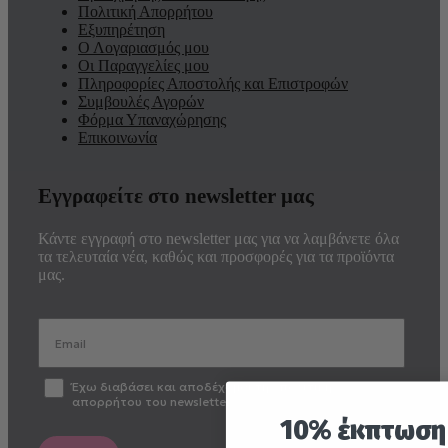
Πολιτική Απορρήτου
Εξυπηρέτηση
Ο Λογαριασμός μου
Οι Παραγγελίες μου
Πληροφορίες Αποστολής και Επιστροφών
Συμβουλές Αγορών
Φόρμα Υπαναχώρησης
Επικοινωνία
Εγγραφείτε στο newsletter μας
Κάντε εγγραφή στο newsletter μας για να λαμβάνετε όλα
τα τελευταία νέα, καθώς και προσφορές για τα προϊόντα
μας.
optin2
Έχω διαβάσει και αποδέχομαι την πολιτική
απορρήτου του newsletter
10% έκπτωση 