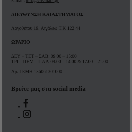
E-mail:
info@casahara.gr
ΔΙΕΥΘΥΝΣΗ ΚΑΤΑΣΤΗΜΑΤΟΣ
Λογοθέτου 19, Αιγάλεω Τ.Κ 122 44
ΩΡΑΡΙΟ
ΔΕΥ – ΤΕΤ – ΣΑΒ: 09:00 – 15:00
ΤΡΙ – ΠΕΜ – ΠΑΡ: 09:00 – 14:00 & 17:00 – 21:00
Αρ. ΓΕΜΗ 136061301000
Βρείτε μας στα social media