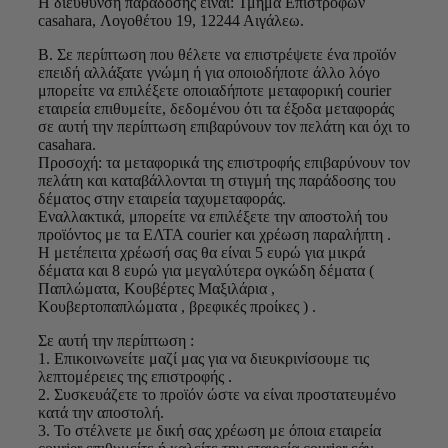
Η διεύθυνση παράδοσης είναι: Τμήμα Επιστροφών
casahara, Λογοθέτου 19, 12244 Αιγάλεω.
Β. Σε περίπτωση που θέλετε να επιστρέψετε ένα προϊόν
επειδή αλλάξατε γνώμη ή για οποιοδήποτε άλλο λόγο
μπορείτε να επιλέξετε οποιαδήποτε μεταφορική courier
εταιρεία επιθυμείτε, δεδομένου ότι τα έξοδα μεταφοράς
σε αυτή την περίπτωση επιβαρύνουν τον πελάτη και όχι το
casahara.
Προσοχή: τα μεταφορικά της επιστροφής επιβαρύνουν τον
πελάτη και καταβάλλονται τη στιγμή της παράδοσης του
δέματος στην εταιρεία ταχυμεταφοράς.
Εναλλακτικά, μπορείτε να επιλέξετε την αποστολή του
προϊόντος με τα ΕΛΤΑ courier και χρέωση παραλήπτη .
Η μετέπειτα χρέωσή σας θα είναι 5 ευρώ για μικρά
δέματα και 8 ευρώ για μεγαλύτερα ογκώδη δέματα (
Παπλώματα, Κουβέρτες Μαξιλάρια ,
Κουβερτοπαπλώματα , βρεφικές προίκες ) .
Σε αυτή την περίπτωση :
1. Επικοινωνείτε μαζί μας για να διευκρινίσουμε τις
λεπτομέρειες της επιστροφής .
2. Συσκευάζετε το προϊόν ώστε να είναι προστατευμένο
κατά την αποστολή.
3. Το στέλνετε με δική σας χρέωση με όποια εταιρεία