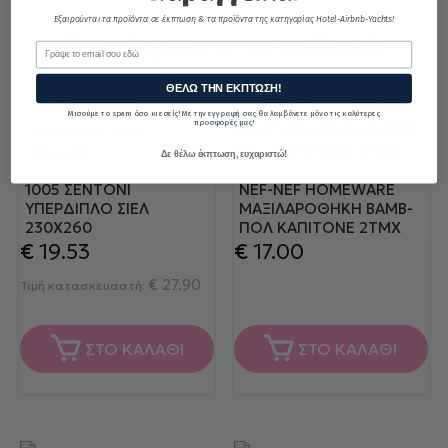
Εξαιρούνται τα προϊόντα σε έκπτωση & τα προϊόντα της κατηγορίας Hotel-Airbnb-Yachts!
Συμπληρώστε τη συλλογή
Email
ΘΕΛΩ ΤΗΝ ΕΚΠΤΩΣΗ!
Μισούμε το spam όσο κι εσείς! Με την εγγραφή σας θα λαμβάνετε μόνο τις καλύτερες
προσφορές μας!
Δε θέλω έκπτωση, ευχαριστώ!
1005 ΣΕΝΤΟΝΙ
NEF-NEF HOMEWARE
ΥΠΕΡΔΙΠΛΟ ΣΙΕΛ
ΜΑΞΙΛΑΡΟΘΗΚΗ ΒΑΜΒ-
230X260
ΠΟΛ ΚΑΠΙΤΟΝΕ 2ΤΜΧ
€
19.53
€
17.00
€
27.90
Τιμή κατασκευαστή:
ΣΤΟ ΚΑΛΑΘΙ
ΣΤΟ ΚΑΛΑΘΙ