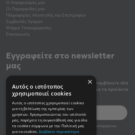
Ο Λογαριασμός μου
Οι Παραγγελίες μου
Πληροφορίες Αποστολής και Επιστροφών
Συμβουλές Αγορών
Φόρμα Υπαναχώρησης
Επικοινωνία
Εγγραφείτε στο newsletter
μας
×
Κάντε εγγραφή στο newsletter μας για να λαμβάνετε όλα
Αυτός ο ιστότοπος
τα τελευταία νέα, καθώς και προσφορές για τα προϊόντα
χρησιμοποιεί cookies
μας.
Αυτός ο ιστότοπος χρησιμοποιεί cookies
για τη βελτίωση της εμπειρίας των
χρηστών. Χρησιμοποιώντας τον ιστότοπό
μας, παρέχετε τη συγκατάθεσή σας για όλα
optin2
τα cookies σύμφωνα με την Πολιτική μας
Έχω διαβάσει και αποδέχομαι την πολιτική απορρήτου
του newsletter
για τα cookies.
Διαβάστε περισσότερα