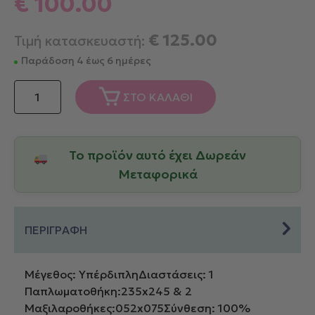
€
100.00
€
125.00
Τιμή κατασκευαστή:
Παράδοση 4 έως 6 ημέρες
Down
ΣΤΟ ΚΑΛΑΘΙ
Town
Παπλωματοθήκη
235x245
Το προϊόν αυτό έχει Δωρεάν
Υπέρδιπλη
250/13
Μεταφορικά
Aqua
ποσότητα
ΠΕΡΙΓΡΑΦΗ
Μέγεθος: ΥπέρδιπληΔιαστάσεις: 1
Παπλωματοθήκη:235x245 & 2
Μαξιλαροθήκες:052x075Σύνθεση: 100%