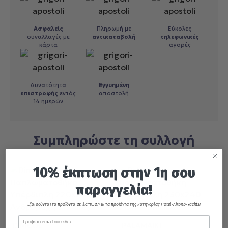
αγορά προϊόντων.
Ασφαλείς
Πληρωμή με
Εύκολες
συναλλαγές με
αντικαταβολή
τηλεφωνικές
κάρτα
αγορές
Δυνατότητα
Εγγυημένη
επιστροφής
εντός
αποστολή
14 ημερών
Συμπληρώστε τη συλλογή
10% έκπτωση στην 1η σου
παραγγελία!
Εξαιρούνται τα προϊόντα σε έκπτωση & τα προϊόντα της κατηγορίας Hotel-Airbnb-Yachts!
Email
DIMCOL
PALAMAIKI