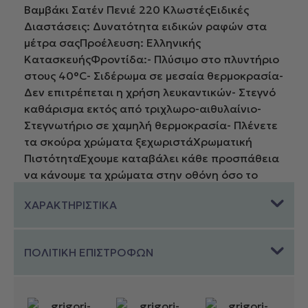
Βαμβάκι Σατέν Πενιέ 220 ΚλωστέςΕιδικές
Διαστάσεις: Δυνατότητα ειδικών ραφών στα
μέτρα σαςΠροέλευση: Ελληνικής
ΚατασκευήςΦροντίδα:- Πλύσιμο στο πλυντήριο
στους 40°C- Σιδέρωμα σε μεσαία θερμοκρασία-
Δεν επιτρέπεται η χρήση λευκαντικών- Στεγνό
καθάρισμα εκτός από τριχλωρο-αιθυλαίνιο-
Στεγνωτήριο σε χαμηλή θερμοκρασία- Πλένετε
τα σκούρα χρώματα ξεχωριστάΧρωματική
ΠιστότηταΈχουμε καταβάλει κάθε προσπάθεια
να κάνουμε τα χρώματα στην οθόνη όσο το
δυνατόν πιο κοντά στην πραγματικότητα.
ΧΑΡΑΚΤΗΡΙΣΤΙΚΑ
Δυστυχώς δεν μπορούμε να εγγυηθούμε την
ακριβή απεικόνιση των χρωμάτων στην οθόνη
σας. Τα χρώματα στην οθόνη ενδέχεται να
ΠΟΛΙΤΙΚΗ ΕΠΙΣΤΡΟΦΩΝ
διαφέρουν ανάλογα με τις ρυθμίσεις και την
ανάλυση της οθόνης σας. Εάν δεν είστε
σίγουροι για το χρώμα συνιστούμε να
επικοινωνήσετε μαζί μας πριν προβείτε σε