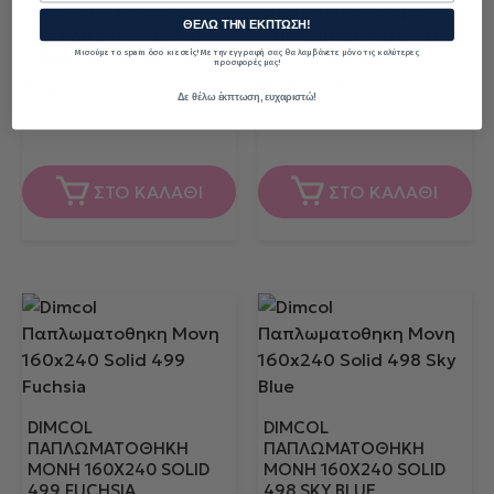
ΠΑΠΛΩΜΑΤΟΘΉΚΗ
ΠΑΠΛΩΜΑΤΟΘΉΚΗ
ΘΕΛΩ ΤΗΝ ΕΚΠΤΩΣΗ!
ΥΠΈΡΔΙΠΛΗ 220X240
ΥΠΈΡΔΙΠΛΗ 230X240
Μισούμε το spam όσο κι εσείς! Με την εγγραφή σας θα λαμβάνετε μόνο τις καλύτερες
ΑΝΔΡΟΜΆΧΗ 317 GREY
PON-PON LILAC
προσφορές μας!
€
23.52
€
28.50
Δε θέλω έκπτωση, ευχαριστώ!
€
29.40
€
57.00
Τιμή κατασκευαστή:
Τιμή κατασκευαστή:
ΣΤΟ ΚΑΛΑΘΙ
ΣΤΟ ΚΑΛΑΘΙ
DIMCOL
DIMCOL
ΠΑΠΛΩΜΑΤΟΘΗΚΗ
ΠΑΠΛΩΜΑΤΟΘΗΚΗ
ΜΟΝΗ 160X240 SOLID
ΜΟΝΗ 160X240 SOLID
499 FUCHSIA
498 SKY BLUE