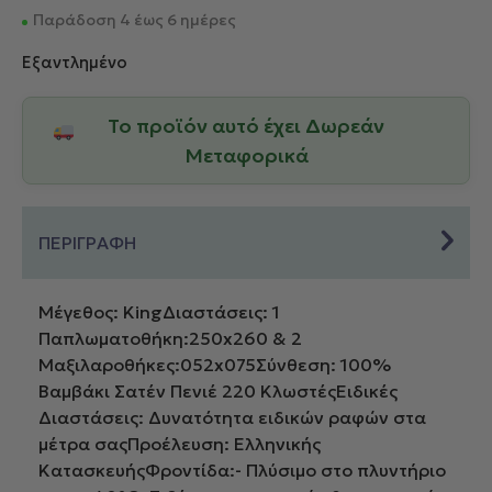
Παράδοση 4 έως 6 ημέρες
Εξαντλημένο
Το προϊόν αυτό έχει Δωρεάν
Μεταφορικά
ΠΕΡΙΓΡΑΦΗ
Μέγεθος: KingΔιαστάσεις: 1
Παπλωματοθήκη:250x260 & 2
Μαξιλαροθήκες:052x075Σύνθεση: 100%
Βαμβάκι Σατέν Πενιέ 220 ΚλωστέςΕιδικές
Διαστάσεις: Δυνατότητα ειδικών ραφών στα
μέτρα σαςΠροέλευση: Ελληνικής
ΚατασκευήςΦροντίδα:- Πλύσιμο στο πλυντήριο