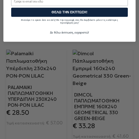
€
42.90
€
23.10
Τιμή κατασκευαστή:
Τιμή κατασκευαστή:
ΘΕΛΩ ΤΗΝ ΕΚΠΤΩΣΗ!
ΣΤΟ ΚΑΛΑΘΙ
ΣΤΟ ΚΑΛΑΘΙ
Μισούμε το spam όσο κι εσείς! Με την εγγραφή σας θα λαμβάνετε μόνο τις καλύτερες
προσφορές μας!
Δε θέλω έκπτωση, ευχαριστώ!
PALAMAIKI
ΠΑΠΛΩΜΑΤΟΘΉΚΗ
DIMCOL
ΥΠΈΡΔΙΠΛΗ 230X240
ΠΆΠΛΩΜΑΤΟΘΉΚΗ
PON-PON LILAC
ΕΜΠΡΙΜΈ 160X240
€
28.50
GEOMETRICAL 330
GREEN-BEIGE
€
57.00
Τιμή κατασκευαστή:
€
33.28
€
41.60
Τιμή κατασκευαστή: