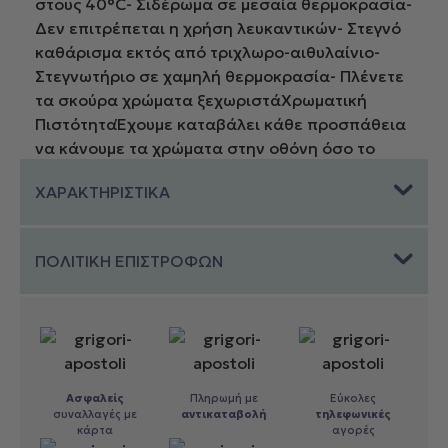
στους 40°C- Σιδέρωμα σε μεσαία θερμοκρασία-
Δεν επιτρέπεται η χρήση λευκαντικών- Στεγνό
καθάρισμα εκτός από τριχλωρο-αιθυλαίνιο-
Στεγνωτήριο σε χαμηλή θερμοκρασία- Πλένετε
τα σκούρα χρώματα ξεχωριστάΧρωματική
ΠιστότηταΈχουμε καταβάλει κάθε προσπάθεια
να κάνουμε τα χρώματα στην οθόνη όσο το
δυνατόν πιο κοντά στην
ΧΑΡΑΚΤΗΡΙΣΤΙΚΑ
πραγματικότητα.Δυστυχώς δεν μπορούμε να
εγγυηθούμε την ακριβή απεικόνιση των
χρωμάτων στην οθόνη σας.Τα χρώματα στην
ΠΟΛΙΤΙΚΗ ΕΠΙΣΤΡΟΦΩΝ
οθόνη ενδέχεται να διαφέρουν ανάλογα με τις
ρυθμίσεις και την ανάλυση της οθόνης σας.Εάν
δεν είστε σίγουροι για το χρώμα συνιστούμε να
επικοινωνήσετε μαζί μας πριν προβείτε σε
αγορά προϊόντων.
Ασφαλείς
Πληρωμή με
Εύκολες
συναλλαγές με
αντικαταβολή
τηλεφωνικές
κάρτα
αγορές