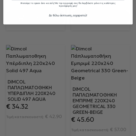
Μισούμε το spam όσο κι εσείς! Με την εγγραφή σας θα λαμβάνετε μόνο τις καλύτερες
προσφορές μας!
Δε θέλω έκπτωση, ευχαριστώ!
ΣΤΟ ΚΑΛΑΘΙ
ΣΤΟ ΚΑΛΑΘΙ
DIMCOL
ΠΑΠΛΩΜΑΤΟΘΗΚΗ
DIMCOL
ΥΠΈΡΔΙΠΛΗ 220X240
ΠΆΠΛΩΜΑΤΟΘΉΚΗ
SOLID 497 AQUA
ΕΜΠΡΙΜΈ 220X240
€
34.32
GEOMETRICAL 330
GREEN-BEIGE
€
42.90
Τιμή κατασκευαστή:
€
45.60
€
57.00
Τιμή κατασκευαστή: