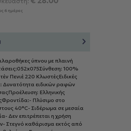
€
28.00
σκευαστή:
ς 6 ημέρες
Η
ιλαροθήκες ύπνου με πλαινή
άσεις:052x075Σύνθεση: 100%
τέν Πενιέ 220 ΚλωστέςΕιδικές
: Δυνατότητα ειδικών ραφών
σαςΠροέλευση: Ελληνικής
Φροντίδα:- Πλύσιμο στο
στους 40°C- Σιδέρωμα σε μεσαία
α- Δεν επιτρέπεται η χρήση
ν- Στεγνό καθάρισμα εκτός από