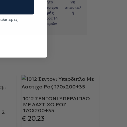
με
τηλεφω
ητα
νη
ντικατ
νικές
επιστρο
αποστολ
αβολή
αγορές
φής
ή
εντός 14
καλύτερες
ημερών
1012 ΣΕΝΤΟΝΙ ΥΠΕΡΔΙΠΛΟ
ΜΕ ΛΑΣΤΙΧΟ ΡΟΖ
170X200+35
 2
€
20.23
Y