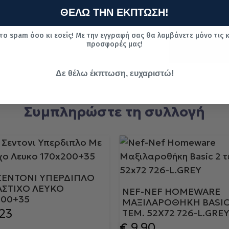
ς
ΘΕΛΩ ΤΗΝ ΕΚΠΤΩΣΗ!
συναλλα
α
γές με
κάρτα
το spam όσο κι εσείς! Με την εγγραφή σας θα λαμβάνετε μόνο τις 
προσφορές μας!
Δε θέλω έκπτωση, ευχαριστώ!
Συμπληρώστε τη συλλογή
 ΣΕΝΤΟΝΙ ΥΠΕΡΔΙΠΛΟ
ΑΣΤΙΧΟ ΛΕΥΚΟ
NEF-NEF HOMEWARE
200+35
ΜΑΞΙΛΑΡΟΘΉΚΗ BASIC
23
ΤΕΜ. 52X72 726-L.GRE
€
9.90