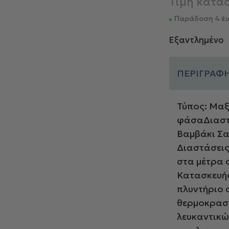
Τιμή κατα
Παράδοση 4 έω
Εξαντλημένο
ΠΕΡΙΓΡΑΦ
Τύπος: Μαξ
φάσαΔιαστ
Βαμβάκι Σα
Διαστάσεις
στα μέτρα 
Κατασκευής
πλυντήριο 
θερμοκρασί
λευκαντικώ