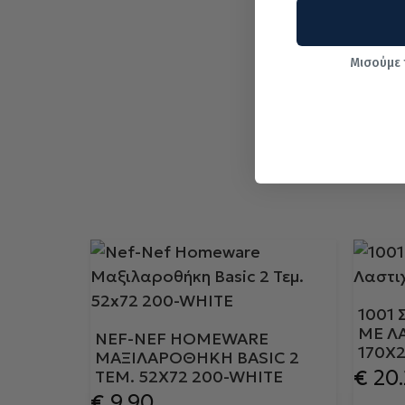
Μισούμε 
1001
ΜΕ Λ
NEF-NEF HOMEWARE
170X
ΜΑΞΙΛΑΡΟΘΉΚΗ BASIC 2
€
20.
ΤΕΜ. 52X72 200-WHITE
€
9.90