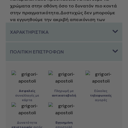
χρώματα στην οθόνη όσο το δυνατόν πιο κοντά
στην πραγματικότητα.Δυστυχώς δεν μπορούμε
να εγγυηθούμε την ακριβή απεικόνιση των
χρωμάτων στην οθόνη σας.Τα χρώματα στην
ΧΑΡΑΚΤΗΡΙΣΤΙΚΑ
οθόνη ενδέχεται να διαφέρουν ανάλογα με τις
ρυθμίσεις και την ανάλυση της οθόνης σας.Εάν
δεν είστε σίγουροι για το χρώμα συνιστούμε να
ΠΟΛΙΤΙΚΗ ΕΠΙΣΤΡΟΦΩΝ
επικοινωνήσετε μαζί μας πριν προβείτε σε
αγορά προϊόντων.
Ασφαλείς
Πληρωμή με
Εύκολες
συναλλαγές με
αντικαταβολή
τηλεφωνικές
κάρτα
αγορές
Δυνατότητα
Εγγυημένη
επιστροφής
εντός
αποστολή