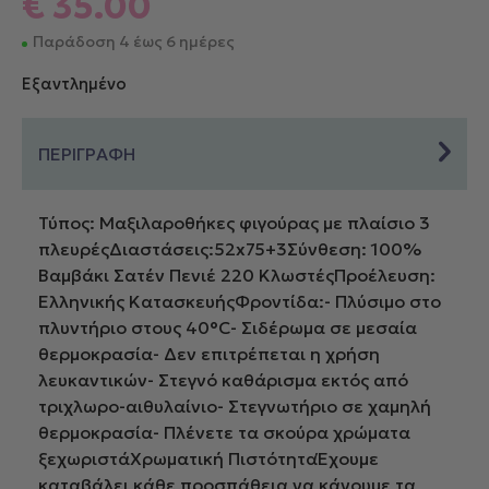
€
35.00
Παράδοση 4 έως 6 ημέρες
Εξαντλημένο
ΠΕΡΙΓΡΑΦΗ
Τύπος: Μαξιλαροθήκες φιγούρας με πλαίσιο 3
πλευρέςΔιαστάσεις:52x75+3Σύνθεση: 100%
Βαμβάκι Σατέν Πενιέ 220 ΚλωστέςΠροέλευση:
Ελληνικής ΚατασκευήςΦροντίδα:- Πλύσιμο στο
πλυντήριο στους 40°C- Σιδέρωμα σε μεσαία
θερμοκρασία- Δεν επιτρέπεται η χρήση
λευκαντικών- Στεγνό καθάρισμα εκτός από
τριχλωρο-αιθυλαίνιο- Στεγνωτήριο σε χαμηλή
θερμοκρασία- Πλένετε τα σκούρα χρώματα
ξεχωριστάΧρωματική ΠιστότηταΈχουμε
καταβάλει κάθε προσπάθεια να κάνουμε τα