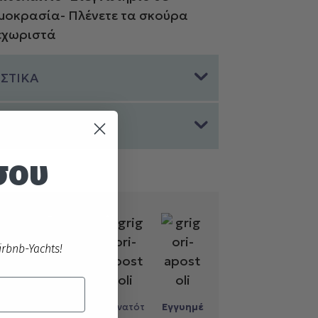
μοκρασία- Πλένετε τα σκούρα
εχωριστά
ΣΤΙΚΑ
 ΕΠΙΣΤΡΟΦΩΝ
σου
rbnb-Yachts!
ληρωμή
Εύκολες
Δυνατότ
Εγγυημέ