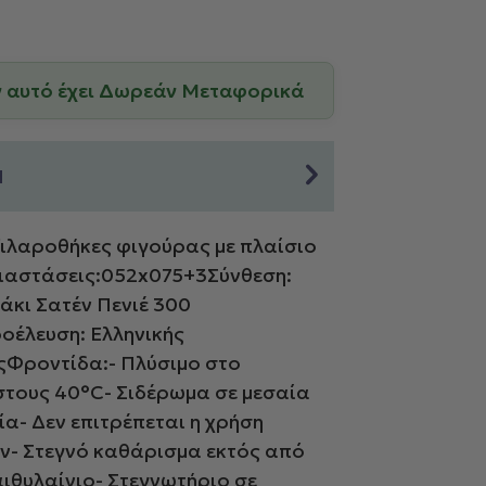
ν αυτό έχει Δωρεάν Μεταφορικά
Η
ιλαροθήκες φιγούρας με πλαίσιο
ιαστάσεις:052x075+3Σύνθεση:
κι Σατέν Πενιέ 300
έλευση: Ελληνικής
Φροντίδα:- Πλύσιμο στο
στους 40°C- Σιδέρωμα σε μεσαία
α- Δεν επιτρέπεται η χρήση
ν- Στεγνό καθάρισμα εκτός από
ιθυλαίνιο- Στεγνωτήριο σε