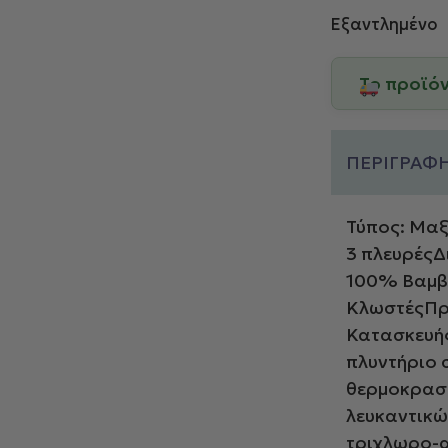
Εξαντλημένο
Το προϊό
ΠΕΡΙΓΡΑΦ
Τύπος: Μαξ
3 πλευρέςΔ
100% Βαμβά
ΚλωστέςΠρο
Κατασκευής
πλυντήριο 
θερμοκρασί
λευκαντικώ
τριχλωρο-α