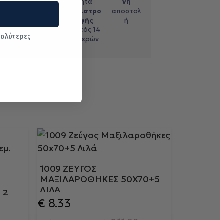
με
τηλεφω
ητα
νη
ντικατ
νικές
επιστρο
αποστολ
αβολή
αγορές
φής
ή
εντός 14
καλύτερες
ημερών
1009 ΖΕΎΓΟΣ
ΜΑΞΙΛΑΡΟΘΉΚΕΣ 50X70+5
ΛΙΛΆ
 2
€
8.33
Y