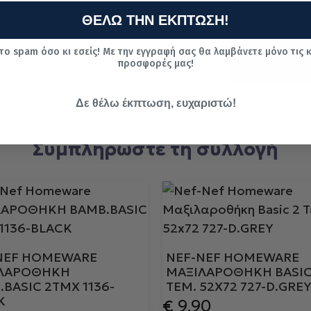
ς
συναλλα
α
ΘΕΛΩ ΤΗΝ ΕΚΠΤΩΣΗ!
γές με
κάρτα
το spam όσο κι εσείς! Με την εγγραφή σας θα λαμβάνετε μόνο τις 
προσφορές μας!
Δε θέλω έκπτωση, ευχαριστώ!
Συμπληρώστε τη συλλογή
NEF HOMEWARE
NEF-NEF HOMEWARE
ΛΑΡΟΘΗΚΗ
ΜΑΞΙΛΑΡΟΘΉΚΗ BASIC
BASIC 2ΤΜΧ 1136-
ΤΕΜ. 52X72 727-D.GRE
K
€
9.90