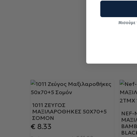
Μισούμε 
1011 ΖΕΎΓΟΣ
ΜΑΞΙΛΑΡΟΘΉΚΕΣ 50X70+5
NEF-
ΣΟΜΌΝ
ΜΑΞΙ
€
8.33
ΒΑΜΒ.
BLAC