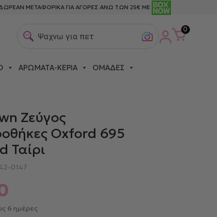
ΔΩΡΕΑΝ ΜΕΤΑΦΟΡΙΚΑ ΓΙΑ ΑΓΟΡΕΣ ΑΝΩ ΤΩΝ 25€ ΜΕ
0
Ψαχνω για πετσετες
Ο
ΑΡΏΜΑΤΑ-ΚΕΡΙΆ
ΟΜΆΔΕΣ
 RED ΤΑΊΡΙ
wn Ζεύγος
οθήκες Oxford 695
ed Ταίρι
42-0147
0
ς 6 ημέρες