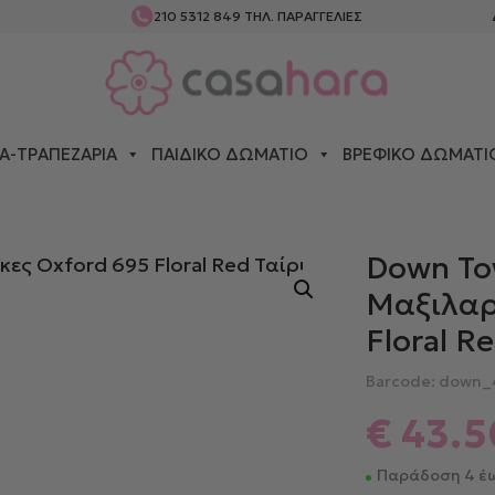
210 5312 849
ΤΗΛ. ΠΑΡΑΓΓΕΛΙΕΣ
Α-ΤΡΑΠΕΖΑΡΊΑ
ΠΑΙΔΙΚΌ ΔΩΜΆΤΙΟ
ΒΡΕΦΙΚΌ ΔΩΜΆΤΙ
Σ
> DOWN TOWN ΖΕΎΓΟΣ ΜΑΞΙΛΑΡΟΘΉΚΕΣ OXFORD 695 FLORAL
Down To
Μαξιλαρ
Floral R
Barcode: down_
€
43.5
Παράδοση 4 έω