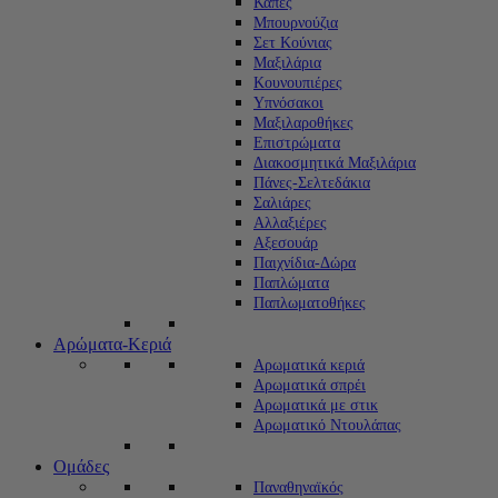
Κάπες
Μπουρνούζια
Σετ Κούνιας
Μαξιλάρια
Κουνουπιέρες
Υπνόσακοι
Μαξιλαροθήκες
Επιστρώματα
Διακοσμητικά Μαξιλάρια
Πάνες-Σελτεδάκια
Σαλιάρες
Αλλαξιέρες
Αξεσουάρ
Παιχνίδια-Δώρα
Παπλώματα
Παπλωματοθήκες
Αρώματα-Κεριά
Αρωματικά κεριά
Αρωματικά σπρέι
Αρωματικά με στικ
Αρωματικό Ντουλάπας
Ομάδες
Παναθηναϊκός