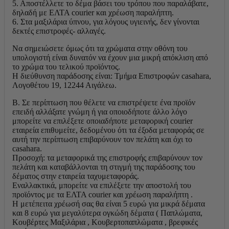
5. Αποστέλλετε το δέμα βάσει του τρόπου που παραλάβατε,
δηλαδή με ΕΛΤΑ courier και χρέωση παραλήπτη.
6. Στα μαξιλάρια ύπνου, για λόγους υγιεινής, δεν γίνονται
δεκτές επιστροφές- αλλαγές.
Να σημειώσετε όμως ότι τα χρώματα στην οθόνη του
υπολογιστή είναι δυνατόν να έχουν μια μικρή απόκλιση από
το χρώμα του τελικού προϊόντος.
Η διεύθυνση παράδοσης είναι: Τμήμα Επιστροφών casahara,
Λογοθέτου 19, 12244 Αιγάλεω.
Β. Σε περίπτωση που θέλετε να επιστρέψετε ένα προϊόν
επειδή αλλάξατε γνώμη ή για οποιοδήποτε άλλο λόγο
μπορείτε να επιλέξετε οποιαδήποτε μεταφορική courier
εταιρεία επιθυμείτε, δεδομένου ότι τα έξοδα μεταφοράς σε
αυτή την περίπτωση επιβαρύνουν τον πελάτη και όχι το
casahara.
Προσοχή: τα μεταφορικά της επιστροφής επιβαρύνουν τον
πελάτη και καταβάλλονται τη στιγμή της παράδοσης του
δέματος στην εταιρεία ταχυμεταφοράς.
Εναλλακτικά, μπορείτε να επιλέξετε την αποστολή του
προϊόντος με τα ΕΛΤΑ courier και χρέωση παραλήπτη .
Η μετέπειτα χρέωσή σας θα είναι 5 ευρώ για μικρά δέματα
και 8 ευρώ για μεγαλύτερα ογκώδη δέματα ( Παπλώματα,
Κουβέρτες Μαξιλάρια , Κουβερτοπαπλώματα , βρεφικές