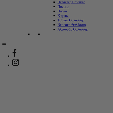
Πετσέτες Παιδικές
Πόντσο
Παρεό
Καφτάνι
Τσάντα Θαλάσσης
Νεσεσέρ Θαλάσσης
Αξεσουάρ Θαλάσσης