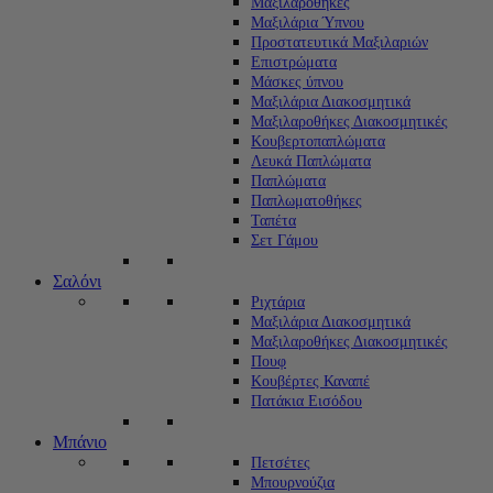
Μαξιλαροθήκες
Μαξιλάρια Ύπνου
Προστατευτικά Μαξιλαριών
Επιστρώματα
Μάσκες ύπνου
Μαξιλάρια Διακοσμητικά
Μαξιλαροθήκες Διακοσμητικές
Κουβερτοπαπλώματα
Λευκά Παπλώματα
Παπλώματα
Παπλωματοθήκες
Ταπέτα
Σετ Γάμου
Σαλόνι
Ριχτάρια
Μαξιλάρια Διακοσμητικά
Μαξιλαροθήκες Διακοσμητικές
Πουφ
Κουβέρτες Καναπέ
Πατάκια Εισόδου
Μπάνιο
Πετσέτες
Μπουρνούζια