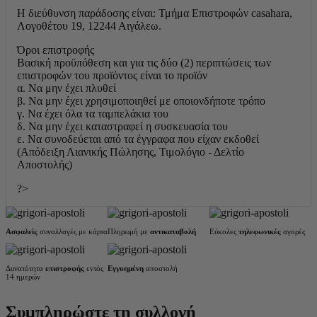
Η διεύθυνση παράδοσης είναι: Τμήμα Επιστροφών casahara,
Λογοθέτου 19, 12244 Αιγάλεω.
Όροι επιστροφής
Βασική προϋπόθεση και για τις δύο (2) περιπτώσεις των
επιστροφών του προϊόντος είναι το προϊόν
α. Να μην έχει πλυθεί
β. Να μην έχει χρησιμοποιηθεί με οποιονδήποτε τρόπο
γ. Να έχει όλα τα ταμπελάκια του
δ. Να μην έχει καταστραφεί η συσκευασία του
ε. Να συνοδεύεται από τα έγγραφα που είχαν εκδοθεί
(Απόδειξη Λιανικής Πώλησης, Τιμολόγιο - Δελτίο
Αποστολής)
?>
Ασφαλείς
συναλλαγές με κάρτα
Πληρωμή με
αντικαταβολή
Εύκολες
τηλεφωνικές
αγορές
Δυνατότητα
επιστροφής
εντός
Εγγυημένη
αποστολή
14 ημερών
Συμπληρώστε τη συλλογή