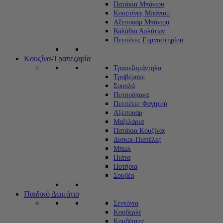
Πατάκια Μπάνιου
Κουρτίνες Μπάνιου
Αξεσουάρ Μπάνιου
Καλάθια Απλύτων
Πετσέτες Γυμναστηρίου
Κουζίνα-Τραπεζαρία
Τραπεζομάντηλα
Τραβέρσες
Σουπλά
Ποτηρόπανα
Πετσέτες Φαγητού
Αξεσουάρ
Μαξιλάρια
Πατάκια Κουζίνας
Δίσκοι-Πιατέλες
Μπωλ
Πιάτα
Ποτήρια
Σουβέρ
Παιδικό Δωμάτιο
Σεντόνια
Κουβερλί
Κουβέρτες