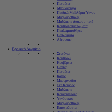
Πετσέτες
Μπουρνούζια
Παιδικά Μαξιλάρια Ύπνου
Μαξιλαροθήκες
Μαξιλάρια Διακοσμητικά
Κουβερτοπαπλώματα
Παπλωματοθήκες
Παπλώματα
Αξεσουάρ
Βρεφικό Δωμάτιο
Σεντόνια
Κουβερλί
Κουβέρτες
Πάντες
Πετσέτες
Κάπες
Μπουρνούζια
Σετ Κούνιας
Μαξιλάρια
Κουνουπιέρες
Υπνόσακοι
Μαξιλαροθήκες
Επιστρώματα