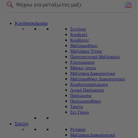
Ψάχνω για μεταξωτες μαξιλαροθηκες
Κρεβατοκάμαρα
Σεντόνια
Κουβερλί
Κουβέρτες
Μαξιλαροθήκες
Μαξιλάρια Ύπνου
Προστατευτικά Μαξιλαριών
Επιστρώματα
Μάσκες ύπνου
Μαξιλάρια Διακοσμητικά
Μαξιλαροθήκες Διακοσμητικές
Κουβερτοπαπλώματα
Λευκά Παπλώματα
Παπλώματα
Παπλωματοθήκες
Ταπέτα
Σετ Γάμου
Σαλόνι
Ριχτάρια
Μαξιλάρια Διακοσμητικά