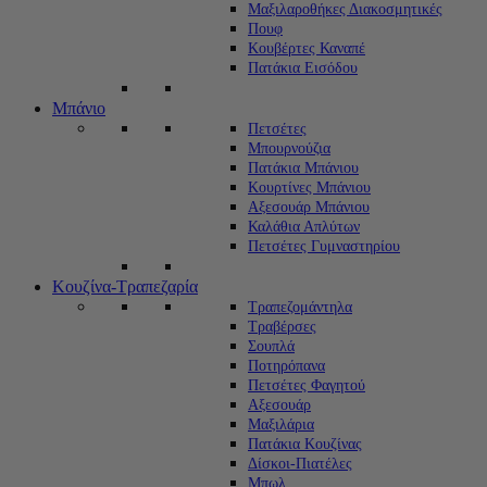
Μαξιλαροθήκες Διακοσμητικές
Πουφ
Κουβέρτες Καναπέ
Πατάκια Εισόδου
Μπάνιο
Πετσέτες
Μπουρνούζια
Πατάκια Μπάνιου
Κουρτίνες Μπάνιου
Αξεσουάρ Μπάνιου
Καλάθια Απλύτων
Πετσέτες Γυμναστηρίου
Κουζίνα-Τραπεζαρία
Τραπεζομάντηλα
Τραβέρσες
Σουπλά
Ποτηρόπανα
Πετσέτες Φαγητού
Αξεσουάρ
Μαξιλάρια
Πατάκια Κουζίνας
Δίσκοι-Πιατέλες
Μπωλ