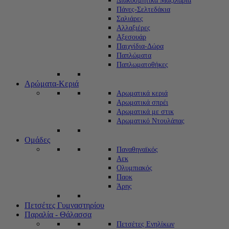
Διακοσμητικά Μαξιλάρια
Πάνες-Σελτεδάκια
Σαλιάρες
Αλλαξιέρες
Αξεσουάρ
Παιχνίδια-Δώρα
Παπλώματα
Παπλωματοθήκες
Αρώματα-Κεριά
Αρωματικά κεριά
Αρωματικά σπρέι
Αρωματικά με στικ
Αρωματικό Ντουλάπας
Ομάδες
Παναθηναϊκός
Αεκ
Ολυμπιακός
Παοκ
Άρης
Πετσέτες Γυμναστηρίου
Παραλία - Θάλασσα
Πετσέτες Ενηλίκων