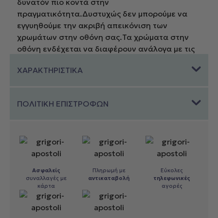
δυνατόν πιο κοντά στην
πραγματικότητα.Δυστυχώς δεν μπορούμε να
εγγυηθούμε την ακριβή απεικόνιση των
χρωμάτων στην οθόνη σας.Τα χρώματα στην
οθόνη ενδέχεται να διαφέρουν ανάλογα με τις
ρυθμίσεις και την ανάλυση της οθόνης σας.Εάν
ΧΑΡΑΚΤΗΡΙΣΤΙΚΑ
δεν είστε σίγουροι για το χρώμα συνιστούμε να
επικοινωνήσετε μαζί μας πριν προβείτε σε
αγορά προϊόντων.
ΠΟΛΙΤΙΚΗ ΕΠΙΣΤΡΟΦΩΝ
Ασφαλείς
Πληρωμή με
Εύκολες
συναλλαγές με
αντικαταβολή
τηλεφωνικές
κάρτα
αγορές