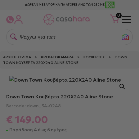
ΔΩΡΕΑΝ ΜΕΤΑΦΟΡΙΚΑ ΓΙΑ ΑΓΟΡΕΣ ΑΝΩ ΤΩΝ 25€ ΜΕ
0
Ψαχνω για πετσε
ΑΡΧΙΚΉ ΣΕΛΊΔΑ
>
ΚΡΕΒΑΤΟΚΆΜΑΡΑ
>
ΚΟΥΒΈΡΤΕΣ
> DOWN
TOWN ΚΟΥΒΈΡΤΑ 220Χ240 ALINE STONE
Down Town Κουβέρτα 220Χ240 Aline Stone
Barcode: down_34-0248
€
149.00
Παράδοση 4 έως 6 ημέρες