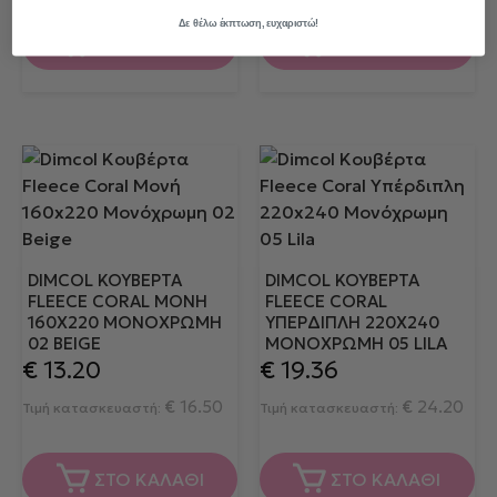
Δε θέλω έκπτωση, ευχαριστώ!
ΣΤΟ ΚΑΛΑΘΙ
ΣΤΟ ΚΑΛΑΘΙ
DIMCOL ΚΟΥΒΈΡΤΑ
DIMCOL ΚΟΥΒΈΡΤΑ
FLEECE CORAL ΜΟΝΉ
FLEECE CORAL
160X220 ΜΟΝΌΧΡΩΜΗ
ΥΠΈΡΔΙΠΛΗ 220X240
02 BEIGE
ΜΟΝΌΧΡΩΜΗ 05 LILA
€
13.20
€
19.36
€
16.50
€
24.20
Τιμή κατασκευαστή:
Τιμή κατασκευαστή:
ΣΤΟ ΚΑΛΑΘΙ
ΣΤΟ ΚΑΛΑΘΙ