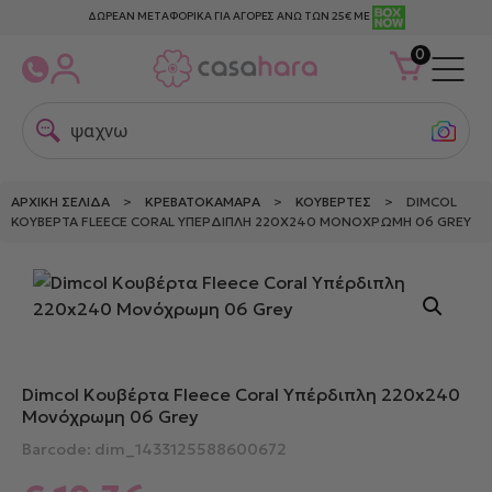
ΔΩΡΕΑΝ ΜΕΤΑΦΟΡΙΚΑ ΓΙΑ ΑΓΟΡΕΣ ΑΝΩ ΤΩΝ 25€ ΜΕ
0
ψαχνω γι
ΑΡΧΙΚΉ ΣΕΛΊΔΑ
>
ΚΡΕΒΑΤΟΚΆΜΑΡΑ
>
ΚΟΥΒΈΡΤΕΣ
> DIMCOL
ΚΟΥΒΈΡΤΑ FLEECE CORAL ΥΠΈΡΔΙΠΛΗ 220X240 ΜΟΝΌΧΡΩΜΗ 06 GREY
Dimcol Κουβέρτα Fleece Coral Υπέρδιπλη 220x240
Μονόχρωμη 06 Grey
Barcode: dim_1433125588600672