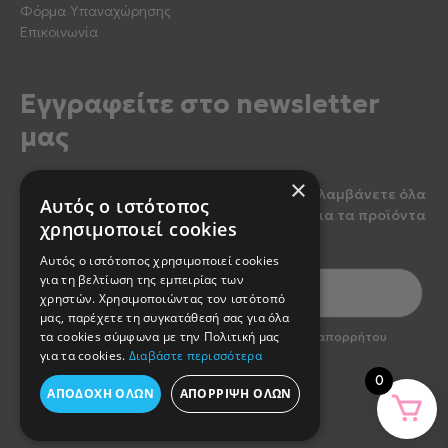
Φόρμα Υπαναχώρησης
Επικοινωνία
Εγγραφείτε στο newsletter
μας
×
Κάντε εγγραφή στο newsletter μας για να λαμβάνετε όλα
Αυτός ο ιστότοπος
τα τελευταία νέα, καθώς και προσφορές για τα προϊόντα
χρησιμοποιεί cookies
μας.
Αυτός ο ιστότοπος χρησιμοποιεί cookies
για τη βελτίωση της εμπειρίας των
χρηστών. Χρησιμοποιώντας τον ιστότοπό
μας, παρέχετε τη συγκατάθεσή σας για όλα
optin2
τα cookies σύμφωνα με την Πολιτική μας
Έχω διαβάσει και αποδέχομαι την πολιτική απορρήτου
του newsletter
για τα cookies.
Διαβάστε περισσότερα
0
ΑΠΟΔΟΧΉ ΌΛΩΝ
ΑΠΌΡΡΙΨΗ ΌΛΩΝ
Εγγραφή