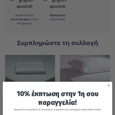
Δυνατότητα
Εγγυημένη
επιστροφής
εντός
αποστολή
14 ημερών
Συμπληρώστε τη συλλογή
10% έκπτωση στην 1η σου
παραγγελία!
NEF-NEF HOMEWARE
ΜΑΞΙΛΑΡΟΘΗΚΗ PU
Εξαιρούνται τα προϊόντα σε έκπτωση & τα προϊόντα της κατηγορίας Hotel-Airbnb-Yachts!
1013 ΣΕΝΤΟΝΙ ΗΜΙΔΙΠΛΟ