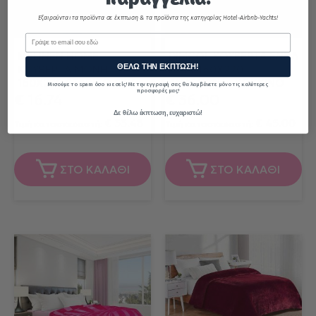
Εξαιρούνται τα προϊόντα σε έκπτωση & τα προϊόντα της κατηγορίας Hotel-Airbnb-Yachts!
Email
MELINEN HOME
DIMCOL ΚΟΥΒΕΡΤΑ ΕΝΗΛ
ΘΕΛΩ ΤΗΝ ΕΚΠΤΩΣΗ!
ΚΟΥΒΈΡΤΑ ΜΟΝΉ
POLY 160X220
160X220 STARITO SKY
ΑΝΑΓΛΥΦΗ - ΚΟΚΚΙΝΟ
Μισούμε το spam όσο κι εσείς! Με την εγγραφή σας θα λαμβάνετε μόνο τις καλύτερες
προσφορές μας!
€
16.74
€
36.00
Δε θέλω έκπτωση, ευχαριστώ!
€
33.48
€
45.00
Τιμή κατασκευαστή:
Τιμή κατασκευαστή:
ΣΤΟ ΚΑΛΑΘΙ
ΣΤΟ ΚΑΛΑΘΙ