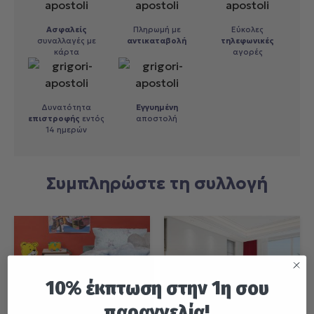
Ασφαλείς
Πληρωμή με
Εύκολες
συναλλαγές με
αντικαταβολή
τηλεφωνικές
κάρτα
αγορές
Δυνατότητα
Εγγυημένη
επιστροφής
εντός
αποστολή
14 ημερών
Συμπληρώστε τη συλλογή
10% έκπτωση στην 1η σου
παραγγελία!