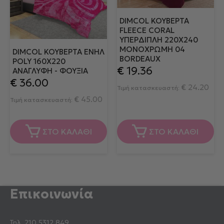
DIMCOL ΚΟΥΒΈΡΤΑ
FLEECE CORAL
ΥΠΈΡΔΙΠΛΗ 220X240
ΜΟΝΌΧΡΩΜΗ 04
DIMCOL ΚΟΥΒΕΡΤΑ ΕΝΗΛ
BORDEAUX
POLY 160X220
€
19.36
ΑΝΑΓΛΥΦΗ - ΦΟΥΞΙΑ
€
36.00
€
24.20
Τιμή κατασκευαστή:
€
45.00
Τιμή κατασκευαστή:
ΣΤΟ ΚΑΛΑΘΙ
ΣΤΟ ΚΑΛΑΘΙ
Επικοινωνία
Τηλ.
210 5312 849