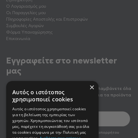
Ο Λογαριασμός μου
Οι Παραγγελίες μου
Πληροφορίες Αποστολής και Επιστροφών
Συμβουλές Αγορών
Φόρμα Υπαναχώρησης
Επικοινωνία
Εγγραφείτε στο newsletter
μας
×
Κάντε εγγραφή στο newsletter μας για να λαμβάνετε όλα
Αυτός ο ιστότοπος
τα τελευταία νέα, καθώς και προσφορές για τα προϊόντα
χρησιμοποιεί cookies
μας.
Αυτός ο ιστότοπος χρησιμοποιεί cookies
για τη βελτίωση της εμπειρίας των
χρηστών. Χρησιμοποιώντας τον ιστότοπό
μας, παρέχετε τη συγκατάθεσή σας για όλα
optin2
τα cookies σύμφωνα με την Πολιτική μας
Έχω διαβάσει και αποδέχομαι την πολιτική απορρήτου
του newsletter