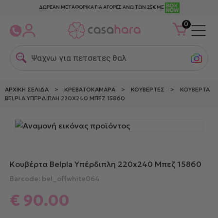
ΔΩΡΕΑΝ ΜΕΤΑΦΟΡΙΚΑ ΓΙΑ ΑΓΟΡΕΣ ΑΝΩ ΤΩΝ 25€ ΜΕ
0
Ψαχνω για πετσετες θαλασ
ΑΡΧΙΚΉ ΣΕΛΊΔΑ
>
ΚΡΕΒΑΤΟΚΆΜΑΡΑ
>
ΚΟΥΒΈΡΤΕΣ
> ΚΟΥΒΈΡΤΑ
BELPLA ΥΠΈΡΔΙΠΛΗ 220X240 ΜΠΕΖ 15860
Κουβέρτα Belpla Υπέρδιπλη 220x240 Μπεζ 15860
Barcode: bel_offwhite064
€
90.00