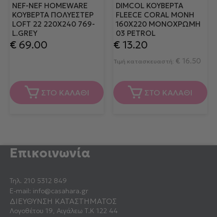
NEF-NEF HOMEWARE
DIMCOL ΚΟΥΒΈΡΤΑ
ΚΟΥΒΕΡΤΑ ΠΟΛΥΕΣΤΕΡ
FLEECE CORAL ΜΟΝΉ
LOFT 22 220X240 769-
160X220 ΜΟΝΌΧΡΩΜΗ
L.GREY
03 PETROL
€
69.00
€
13.20
€
16.50
Τιμή κατασκευαστή:
ΣΤΟ ΚΑΛΑΘΙ
ΣΤΟ ΚΑΛΑΘΙ
Επικοινωνία
Τηλ.
210 5312 849
E-mail:
info@casahara.gr
ΔΙΕΥΘΥΝΣΗ ΚΑΤΑΣΤΗΜΑΤΟΣ
Λογοθέτου 19, Αιγάλεω Τ.Κ 122 44