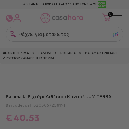
ΔΩΡΕΑΝ ΜΕΤΑΦΟΡΙΚΑ ΓΙΑ ΑΓΟΡΕΣ ΑΝΩ ΤΩΝ 25€ ΜΕ
0
Ψάχνω για μεταξωτες μα
ΑΡΧΙΚΉ ΣΕΛΊΔΑ
>
ΣΑΛΌΝΙ
>
ΡΙΧΤΆΡΙΑ
> PALAMAIKI ΡΙΧΤΆΡΙ
ΔΙΘΈΣΙΟΥ ΚΑΝΑΠΈ JUM TERRA
Palamaiki Ριχτάρι Διθέσιου Καναπέ JUM TERRA
Barcode: pal_5205857258191
€
40.53