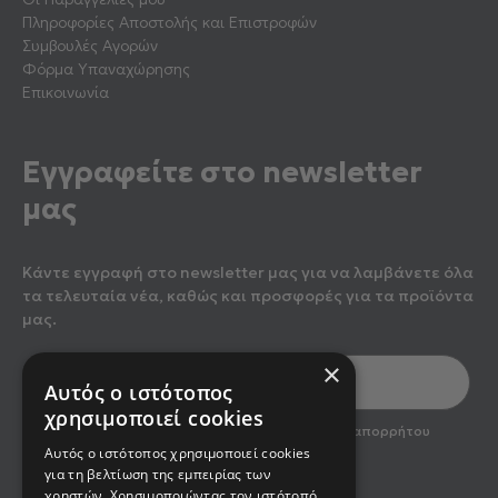
Πληροφορίες Αποστολής και Επιστροφών
Συμβουλές Αγορών
Φόρμα Υπαναχώρησης
Επικοινωνία
Εγγραφείτε στο newsletter
μας
Κάντε εγγραφή στο newsletter μας για να λαμβάνετε όλα
τα τελευταία νέα, καθώς και προσφορές για τα προϊόντα
μας.
×
Αυτός ο ιστότοπος
χρησιμοποιεί cookies
optin2
Έχω διαβάσει και αποδέχομαι την πολιτική απορρήτου
του newsletter
Αυτός ο ιστότοπος χρησιμοποιεί cookies
για τη βελτίωση της εμπειρίας των
χρηστών. Χρησιμοποιώντας τον ιστότοπό