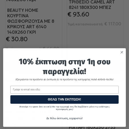
ΤΡΙΘΈΣΙΟ CAMEL ART
8241 180X300 ΜΠΕΖ
BEAUTY HOME
€
93.60
ΚΟΥΡΤΊΝΑ
ΦΩΣΦΟΡΊΖΟΥΣΑ ΜΕ 8
€
117.00
Τιμή κατασκευαστή:
ΚΡΊΚΟΥΣ ART 6140
140X260 ΓΚΡΙ
€
30.80
€
44.00
Τιμή κατασκευαστή:
10% έκπτωση στην 1η σου
ΣΤΟ ΚΑΛΑΘΙ
ΣΤΟ ΚΑΛΑΘΙ
παραγγελία!
Εξαιρούνται τα προϊόντα σε έκπτωση & τα προϊόντα της κατηγορίας Hotel-Airbnb-Yachts!
Email
ΘΕΛΩ ΤΗΝ ΕΚΠΤΩΣΗ!
Μισούμε το spam όσο κι εσείς! Με την εγγραφή σας θα λαμβάνετε μόνο τις καλύτερες
προσφορές μας!
Δε θέλω έκπτωση, ευχαριστώ!
GREENWICH POLO CLUB
ΡΙΧΤΑΡΙ 180Χ250 2733