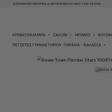
ΔΩΡΕΑΝ ΜΕΤΑΦΟΡΙΚΑ & ΑΝΤΙΚΑΤΑΒΟΛΗ ΑΝΩ ΤΩΝ 49,00€
ΚΡΕΒΑΤΟΚΆΜΑΡΑ
ΣΑΛΌΝΙ
ΜΠΆΝΙΟ
ΚΟΥΖΊΝ
ΠΕΤΣΈΤΕΣ ΓΥΜΝΑΣΤΗΡΊΟΥ
ΠΑΡΑΛΊΑ - ΘΆΛΑΣΣΑ
ΑΡΧΙΚΉ ΣΕΛΊΔΑ
>
ΔΙΑΚΌΣΜΗΣΗ
>
ΔΙΑΚΟΣΜΗΤΙΚΆ ΧΑΛΆ
Δείτε