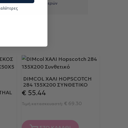
ημερών
καλύτερες
DIMCOL ΧΑΛΙ HOPSCOTCH
284 135X200 ΣΥΝΘΕΤΙΚΌ
€
55.44
THAL
€
69.30
Τιμή κατασκευαστή:
ΣΤΟ ΚΑΛΑΘΙ