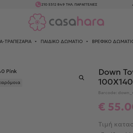
210 5312 849
ΤΗΛ. ΠΑΡΑΓΓΕΛΙΕΣ
Α-ΤΡΑΠΕΖΑΡΊΑ
ΠΑΙΔΙΚΌ ΔΩΜΆΤΙΟ
ΒΡΕΦΙΚΌ ΔΩΜΆΤΙ
ΚΙΑ
> DOWN TOWN ΠΑΤΆΚΙ STARS 100X140 PINK
Down To
100X140
 παρόμοια
Barcode: down_
€
55.0
Τιμή κατα