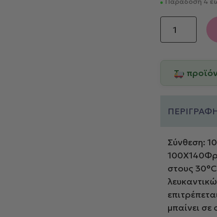
Παράδοση 4 έω
Down
Town
Πατάκι
Stars
Το προϊό
100X140
Pink
ποσότητα
ΠΕΡΙΓΡΑΦ
Σύνθεση: 1
100Χ140Φρο
στους 30°C
λευκαντικώ
επιτρέπετα
μπαίνει σε