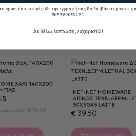
το spam όσο κι εσείς! Με την εγγραφή σας θα λαμβάνετε μόνο τις 
προσφορές μας!
Δε θέλω έκπτωση, ευχαριστώ!
Συμπληρώστε τη συλλογή
HOME ΧΑΛΙ 140Χ200
 ΜΠΛΕ
NEF-NEF HOMEWARE
45
ΔΙΣΚΟΣ ΤΕΧΝ.ΔΕΡΜ.LE
30Χ50Χ5 LATTE
€
74.90
ατασκευαστή:
€
39.50
ΣΤΟ ΚΑΛΑΘΙ
ΣΤΟ ΚΑΛΑΘΙ