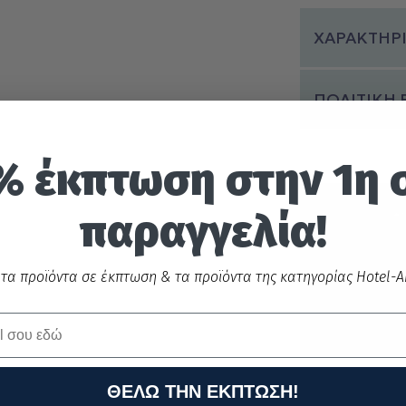
ΧΑΡΑΚΤΗΡΙ
ΠΟΛΙΤΙΚΗ
% έκπτωση στην 1η 
παραγγελία!
 τα προϊόντα σε έκπτωση & τα προϊόντα της κατηγορίας Hotel-Ai
Ασφαλεί
Π
ς
συναλλα
α
γές με
ΘΕΛΩ ΤΗΝ ΕΚΠΤΩΣΗ!
κάρτα