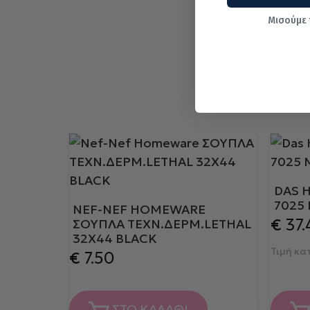
Μισούμε 
DAS 
7025
NEF-NEF HOMEWARE
€
37.
ΣΟΥΠΛΑ ΤΕΧΝ.ΔΕΡΜ.LETHAL
32Χ44 BLACK
Τιμή κ
€
7.50
ΣΤΟ ΚΑΛΑΘΙ