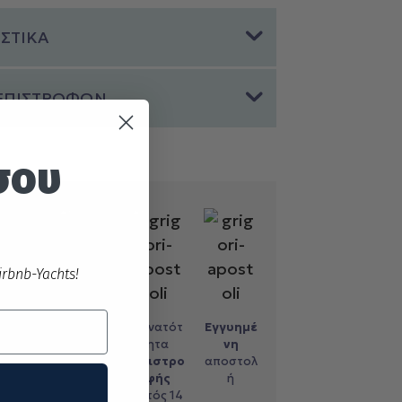
ΣΤΙΚΑ
 ΕΠΙΣΤΡΟΦΩΝ
σου
rbnb-Yachts!
ληρωμή
Εύκολες
Δυνατότ
Εγγυημέ
με
τηλεφω
ητα
νη
ντικατ
νικές
επιστρο
αποστολ
αβολή
αγορές
φής
ή
εντός 14