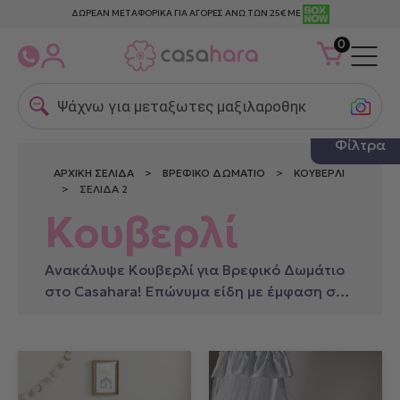
ΔΩΡΕΑΝ ΜΕΤΑΦΟΡΙΚΑ ΓΙΑ ΑΓΟΡΕΣ ΑΝΩ ΤΩΝ 25€ ΜΕ
0
Ψάχνω για μεταξωτες μαξιλαροθηκες
Φίλτρα
ΑΡΧΙΚΉ ΣΕΛΊΔΑ
>
ΒΡΕΦΙΚΌ ΔΩΜΆΤΙΟ
>
ΚΟΥΒΕΡΛΊ
> ΣΕΛΊΔΑ 2
Κουβερλί
Ανακάλυψε Κουβερλί για Βρεφικό Δωμάτιο
στο Casahara! Επώνυμα είδη με έμφαση στη
λεπτομέρεια.