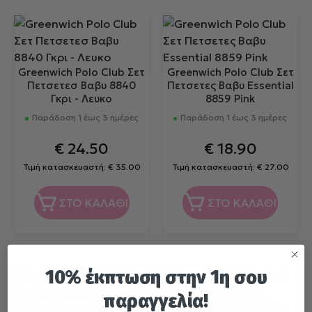
Greenwich Polo Club Σετ
Greenwich Polo Club Σετ
Πετσετεσ Βαβυ 8840
Πετσετες Βαβυ Essential
Γκρι - Λευκο
8859 Pink
Παράδοση 1 έως 3 ημέρες
Παράδοση 1 έως 3 ημέρες
€
24.50
€
18.90
Τιμή κατασκευαστή:
€
35.00
Τιμή κατασκευαστή:
€
27.00
ΣΤΟ ΚΑΛΑΘΙ
ΣΤΟ ΚΑΛΑΘΙ
10% έκπτωση στην 1η σου
παραγγελία!