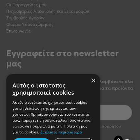
Οι Παραγγελίες μου
Πληροφορίες Αποστολής και Επιστροφών
Συμβουλές Αγορών
Φόρμα Υπαναχώρησης
Επικοινωνία
Εγγραφείτε στο newsletter
μας
×
Κάντε εγγραφή στο newsletter μας για να λαμβάνετε όλα
Αυτός ο ιστότοπος
τα τελευταία νέα, καθώς και προσφορές για τα προϊόντα
χρησιμοποιεί cookies
μας.
Αυτός ο ιστότοπος χρησιμοποιεί cookies
για τη βελτίωση της εμπειρίας των
χρηστών. Χρησιμοποιώντας τον ιστότοπό
μας, παρέχετε τη συγκατάθεσή σας για όλα
optin2
τα cookies σύμφωνα με την Πολιτική μας
Έχω διαβάσει και αποδέχομαι την πολιτική απορρήτου
του newsletter
για τα cookies.
Διαβάστε περισσότερα
0