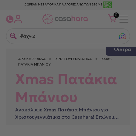
ΔΩΡΕΑΝ ΜΕΤΑΦΟΡΙΚΑ ΓΙΑ ΑΓΟΡΕΣ ΑΝΩ ΤΩΝ 25€ ΜΕ
0
Ψάχνω γ
Φίλτρα
ΑΡΧΙΚΉ ΣΕΛΊΔΑ
>
ΧΡΙΣΤΟΥΓΕΝΝΙΆΤΙΚΑ
> XMAS
ΠΑΤΆΚΙΑ ΜΠΆΝΙΟΥ
Xmas Πατάκια
Μπάνιου
Ανακάλυψε Xmas Πατάκια Μπάνιου για
Χριστουγεννιάτικα στο Casahara! Επώνυμα
είδη σε μοναδικές τιμές.