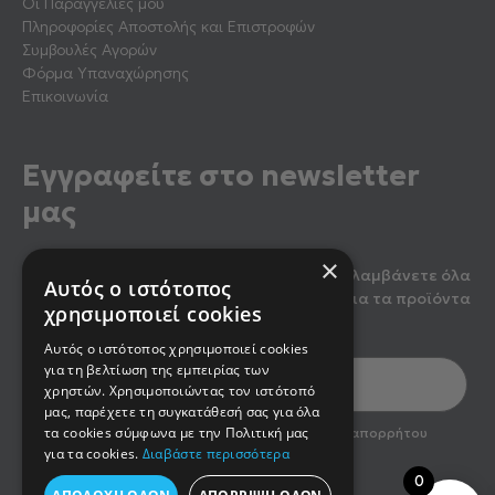
Οι Παραγγελίες μου
Πληροφορίες Αποστολής και Επιστροφών
Συμβουλές Αγορών
Φόρμα Υπαναχώρησης
Επικοινωνία
Εγγραφείτε στο newsletter
μας
×
Κάντε εγγραφή στο newsletter μας για να λαμβάνετε όλα
Αυτός ο ιστότοπος
τα τελευταία νέα, καθώς και προσφορές για τα προϊόντα
χρησιμοποιεί cookies
μας.
Αυτός ο ιστότοπος χρησιμοποιεί cookies
για τη βελτίωση της εμπειρίας των
χρηστών. Χρησιμοποιώντας τον ιστότοπό
μας, παρέχετε τη συγκατάθεσή σας για όλα
optin2
τα cookies σύμφωνα με την Πολιτική μας
Έχω διαβάσει και αποδέχομαι την πολιτική απορρήτου
του newsletter
για τα cookies.
Διαβάστε περισσότερα
0