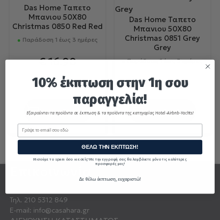
Das Home Ταπετο
Μπανιου 50Χ80
Das Home Ταπετο
Christmas 0850 Red Red
Μπανιου 50Χ80
Christmas 0851 Grey
Παράδοση 1 έως 3 ημέρες
Grey
€
16.90
Παράδοση 1 έως 3 ημέρες
10% έκπτωση στην 1η σου
€
16.90
παραγγελία!
ΣΤΟ ΚΑΛΑΘΙ
ΣΤΟ ΚΑΛΑΘΙ
Εξαιρούνται τα προϊόντα σε έκπτωση & τα προϊόντα της κατηγορίας Hotel-Airbnb-Yachts!
Email
ΘΕΛΩ ΤΗΝ ΕΚΠΤΩΣΗ!
Μισούμε το spam όσο κι εσείς! Με την εγγραφή σας θα λαμβάνετε μόνο τις καλύτερες
προσφορές μας!
Επικοινωνία
Δε θέλω έκπτωση, ευχαριστώ!
Τηλ.
210 5312 849
E-mail:
info@casahara.gr