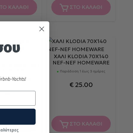
ΤΟ ΚΑΛΑΘΙ
ΣΤΟ ΚΑΛΑΘΙ
σου
ΧΑΛΙ KLODIA 70X140
NEF-NEF HOMEWARE
Homeware Χαλί
 140x200 BEIGE
Παράδοση 1 έως 3 ημέρες
rbnb-Yachts!
η 1 έως 3 ημέρες
€
25.00
130.00
ΤΟ ΚΑΛΑΘΙ
ΣΤΟ ΚΑΛΑΘΙ
καλύτερες