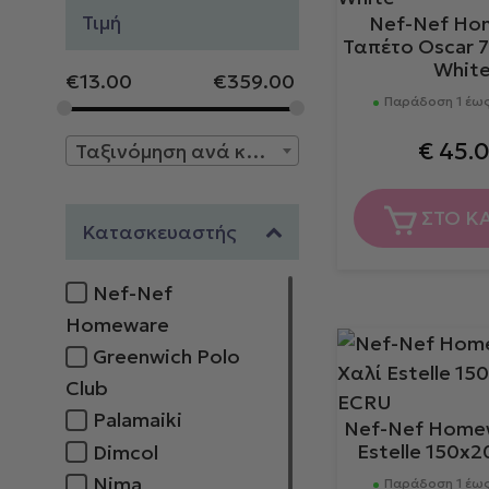
Τιμή
Nef-Nef Ho
Ταπέτο Oscar 7
Whit
€
13.00
€
359.00
Παράδοση 1 έως
€
45.
Ταξινόμηση ανά κατασκευαστή
ΣΤΟ Κ
Κατασκευαστής
Nef-Nef
Homeware
Greenwich Polo
Club
Palamaiki
Nef-Nef Home
Estelle 150x
Dimcol
Nima
Παράδοση 1 έως