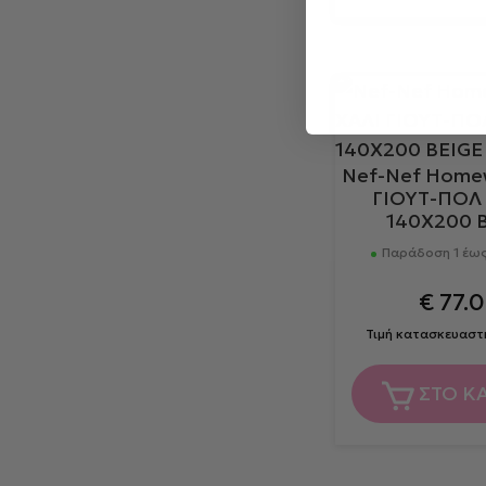
Nef-Nef Home
ΓΙΟΥΤ-ΠΟΛ
140X200 
Παράδοση 1 έως
€
77.
Τιμή κατασκευαστ
ΣΤΟ Κ