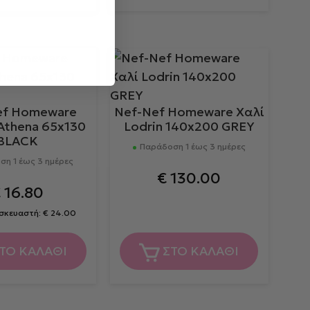
ef Homeware
Nef-Nef Homeware Χαλί
Athena 65x130
Lodrin 140x200 GREY
BLACK
Παράδοση 1 έως 3 ημέρες
η 1 έως 3 ημέρες
€
130.00
€
16.80
ασκευαστή:
€
24.00
ΤΟ ΚΑΛΑΘΙ
ΣΤΟ ΚΑΛΑΘΙ