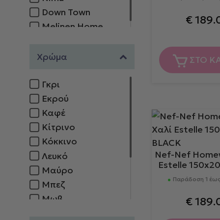
Down Town
€
189.
Melinen Home
Χρώμα
ΣΤΟ Κ
Γκρι
Εκρού
Καφέ
Κίτρινο
Κόκκινο
Nef-Nef Home
Λευκό
Estelle 150x2
Μαύρο
Παράδοση 1 έως
Μπεζ
Μωβ
€
189.
Πορτοκαλί