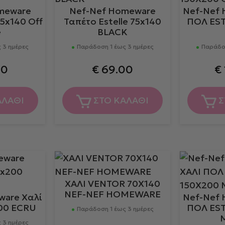
meware
Nef-Nef Homeware
Nef-Nef 
5x140 Off
Ταπέτο Estelle 75x140
ΠΟΛ EST
e
BLACK
 3 ημέρες
Παράδοση 1 έως 3 ημέρες
Παράδοσ
00
€
69.00
€
ΑΛΑΘΙ
ΣΤΟ ΚΑΛΑΘΙ
Σ
ΧΑΛΙ VENTOR 70X140
NEF-NEF HOMEWARE
ware Χαλί
Nef-Nef 
200 ECRU
ΠΟΛ EST
Παράδοση 1 έως 3 ημέρες
 3 ημέρες