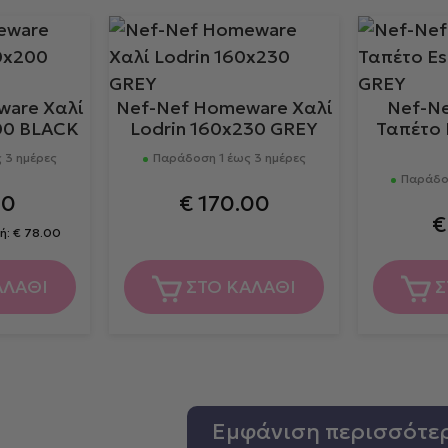
ware Χαλί
Nef-Nef Homeware Χαλί
Nef-N
00 BLACK
Lodrin 160x230 GREY
Ταπέτο 
 3 ημέρες
Παράδοση 1 έως 3 ημέρες
Παράδοσ
60
€
170.00
€
ή:
€
78.00
ΑΛΑΘΙ
ΣΤΟ ΚΑΛΑΘΙ
Σ
Εμφάνιση περισσότε