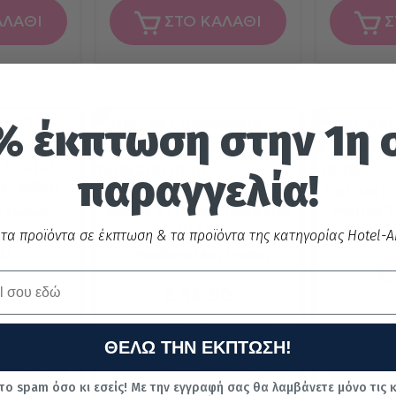
ΑΛΑΘΙ
ΣΤΟ ΚΑΛΑΘΙ
Σ
% έκπτωση στην 1η 
 70X140
παραγγελία!
MEWARE
Nef-Nef Homeware ΧΑΛΙ
Nef-Nef 
BAMB ATHENA 140X200
Marilia
 3 ημέρες
BLUE
 τα προϊόντα σε έκπτωση & τα προϊόντα της κατηγορίας Hotel-Ai
Παράδοσ
00
Παράδοση 1 έως 3 ημέρες
€
€
54.60
Τιμή κατασκευαστή:
€
78.00
ΘΕΛΩ ΤΗΝ ΕΚΠΤΩΣΗ!
ΑΛΑΘΙ
ΣΤΟ ΚΑΛΑΘΙ
Σ
το spam όσο κι εσείς! Με την εγγραφή σας θα λαμβάνετε μόνο τις 