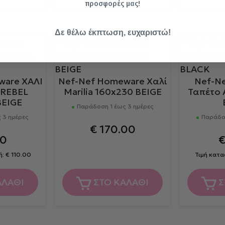
προσφορές μας!
Δε θέλω έκπτωση, ευχαριστώ!
ware ΧΑΛΙ
Nef-Nef Homeware Χαλί
Nef-N
 REBEL
Marilia 160x230 BEIGE
Ταπέτο 
BEIGE
Παράδοση 1 έως 3 ημέρες
 3 ημέρες
Παράδοσ
€
170.00
00
ή:
€
110.00
Τιμή κατ
ΑΛΑΘΙ
ΣΤΟ ΚΑΛΑΘΙ
Σ