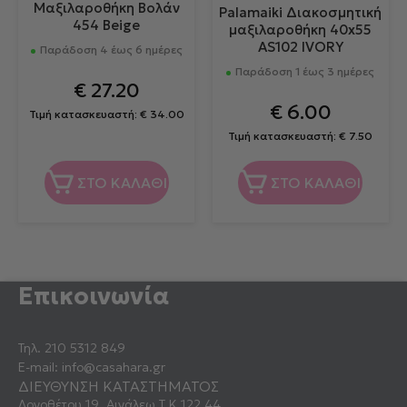
Μαξιλαροθήκη Βολάν
Palamaiki Διακοσμητική
454 Beige
μαξιλαροθήκη 40x55
AS102 IVORY
Παράδοση 4 έως 6 ημέρες
Παράδοση 1 έως 3 ημέρες
€
27.20
€
6.00
Τιμή κατασκευαστή:
€
34.00
Τιμή κατασκευαστή:
€
7.50
ΣΤΟ ΚΑΛΑΘΙ
ΣΤΟ ΚΑΛΑΘΙ
Επικοινωνία
Τηλ.
210 5312 849
E-mail:
info@casahara.gr
ΔΙΕΥΘΥΝΣΗ ΚΑΤΑΣΤΗΜΑΤΟΣ
Λογοθέτου 19, Αιγάλεω Τ.Κ 122 44