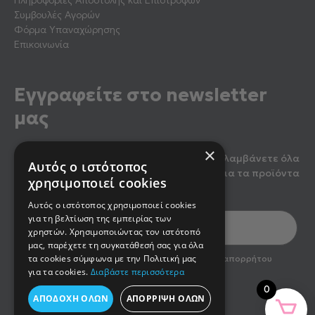
Συμβουλές Αγορών
Φόρμα Υπαναχώρησης
Επικοινωνία
Εγγραφείτε στο newsletter
μας
×
Κάντε εγγραφή στο newsletter μας για να λαμβάνετε όλα
Αυτός ο ιστότοπος
τα τελευταία νέα, καθώς και προσφορές για τα προϊόντα
χρησιμοποιεί cookies
μας.
Αυτός ο ιστότοπος χρησιμοποιεί cookies
για τη βελτίωση της εμπειρίας των
χρηστών. Χρησιμοποιώντας τον ιστότοπό
μας, παρέχετε τη συγκατάθεσή σας για όλα
optin2
τα cookies σύμφωνα με την Πολιτική μας
Έχω διαβάσει και αποδέχομαι την πολιτική απορρήτου
του newsletter
για τα cookies.
Διαβάστε περισσότερα
0
ΑΠΟΔΟΧΉ ΌΛΩΝ
ΑΠΌΡΡΙΨΗ ΌΛΩΝ
Εγγραφή