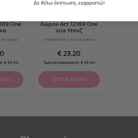
Δε θέλω έκπτωση, ευχαριστώ!
Μεταξωτή
Beauty Home Μεταξωτή
σε κουτί
μάσκα ύπνου σε κουτί
169 One
δώρου Art 12169 One
όκα
size Μπεζ
 6 ημέρες
Παράδοση 4 έως 6 ημέρες
20
€
23.20
ή:
€
29.00
Τιμή κατασκευαστή:
€
29.00
ΑΘΙ
ΣΤΟ ΚΑΛΑΘΙ