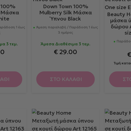
 100%
Down Town 100%
k Μάσκα
Mulberry Silk Μάσκα
Beauty 
hite
Ύπνου Black
μάσκα ύ
δώρου 
αράδοση 1 έως
Άμεση παραλαβή / Παράδοση 1 έως
si
ς
3 ημέρες
Παράδοσ
α 3 τεμ.
Άμεσα Διαθέσιμα 3 τεμ.
00
€
29.00
Τιμή κατ
ΑΘΙ
ΣΤΟ ΚΑΛΑΘΙ
ΣΤ