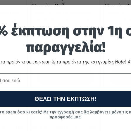
Μεταξωτή
Beauty Home Μεταξωτή
Beauty 
σε κουτί
μάσκα ύπνου σε κουτί
μάσκα ύ
163 One
δώρου Art 12165 One
δώρου 
% έκπτωση στην 1η 
μου
size Ροζ
siz
 6 ημέρες
Παράδοση 4 έως 6 ημέρες
Παράδοσ
παραγγελία!
20
€
23.20
 τα προϊόντα σε έκπτωση & τα προϊόντα της κατηγορίας Hotel-Ai
ή:
€
29.00
Τιμή κατασκευαστή:
€
29.00
Τιμή κατ
ΑΘΙ
ΣΤΟ ΚΑΛΑΘΙ
ΣΤ
ΘΕΛΩ ΤΗΝ ΕΚΠΤΩΣΗ!
το spam όσο κι εσείς! Με την εγγραφή σας θα λαμβάνετε μόνο τις 
προσφορές μας!