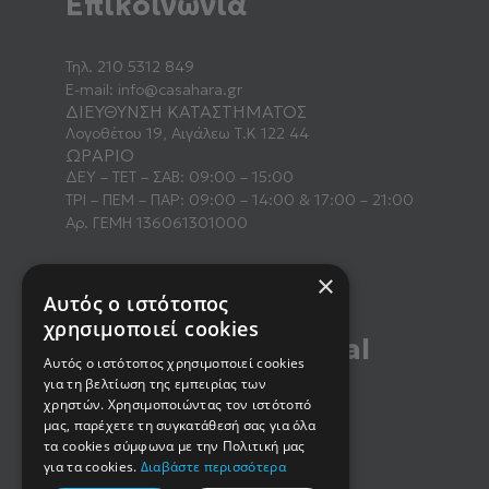
Επικοινωνία
Τηλ.
210 5312 849
E-mail:
info@casahara.gr
ΔΙΕΥΘΥΝΣΗ ΚΑΤΑΣΤΗΜΑΤΟΣ
Λογοθέτου 19, Αιγάλεω Τ.Κ 122 44
ΩΡΑΡΙΟ
ΔΕΥ – ΤΕΤ – ΣΑΒ: 09:00 – 15:00
ΤΡΙ – ΠΕΜ – ΠΑΡ: 09:00 – 14:00 & 17:00 – 21:00
Αρ. ΓΕΜΗ 136061301000
×
Αυτός ο ιστότοπος
χρησιμοποιεί cookies
Βρείτε μας στα social
Αυτός ο ιστότοπος χρησιμοποιεί cookies
media
για τη βελτίωση της εμπειρίας των
χρηστών. Χρησιμοποιώντας τον ιστότοπό
μας, παρέχετε τη συγκατάθεσή σας για όλα
τα cookies σύμφωνα με την Πολιτική μας
για τα cookies.
Διαβάστε περισσότερα