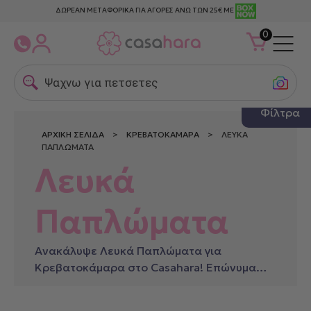
ΔΩΡΕΑΝ ΜΕΤΑΦΟΡΙΚΑ ΓΙΑ ΑΓΟΡΕΣ ΑΝΩ ΤΩΝ 25€ ΜΕ
0
Ψαχνω για πετσετες θαλα
Φίλτρα
ΑΡΧΙΚΉ ΣΕΛΊΔΑ
>
ΚΡΕΒΑΤΟΚΆΜΑΡΑ
> ΛΕΥΚΆ
ΠΑΠΛΏΜΑΤΑ
Λευκά
Παπλώματα
Ανακάλυψε Λευκά Παπλώματα για
Κρεβατοκάμαρα στο Casahara! Επώνυμα
είδη με ποιότητα και στυλ.