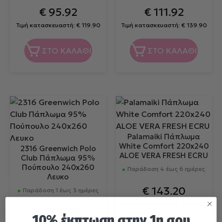
€
95.92
€
111.92
Τιμή κατασκευαστή:
€
119.90
Τιμή κατασκευαστή:
€
139.90
ΣΤΟ ΚΑΛΑΘΙ
ΣΤΟ ΚΑΛΑΘΙ
Palamaiki Πάπλωμα
White Comfort 220x240
2316 Greenwich Polo
ALOE VERA FRESH ECRU
Club Πάπλωμα 95%
Πούπουλο 240x260
Παράδοση 4 έως 6 ημέρες
Λευκο
€
143.20
Παράδοση 1 έως 3 ημέρες
Τιμή κατασκευαστή:
€
179.00
€
356.00
10% έκπτωση στην 1η σου