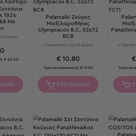
 Σεντόνια
k 1924
Palamaiki Ζεύγος
Palam
ek8 Με
Μαξιλαροθήκες
Μαξι
χο
Olympiacos B.C. 52x72
Panathina
BC8
 6 ημέρες
Παράδοση 4 έως 6 ημέρες
Παράδοσ
40
€
10.80
ή:
€
33.00
Τιμή κατασκευαστή:
€
13.50
Τιμή κατ
ΑΛΑΘΙ
ΣΤΟ ΚΑΛΑΘΙ
Σ
Palama