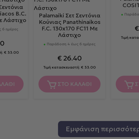
COSIT
 Σεντόνια
acos B.C.
Palamaiki Σετ Σεντόνια
Παράδοσ
ε Λάστιχο
Κούνιας Panathinaikos
€
F.C. 130x170 FC11 Με
 6 ημέρες
Λάστιχο
Τιμή κατ
40
Παράδοση 4 έως 6 ημέρες
ή:
€
33.00
€
26.40
Τιμή κατασκευαστή:
€
33.00
ΑΛΑΘΙ
ΣΤΟ ΚΑΛΑΘΙ
Σ
Εμφάνιση περισσότε