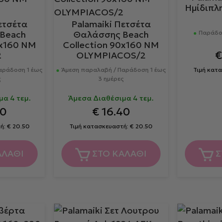
Ημίδιπλ
ετσέτα
Palamaiki Πετσέτα
Beach
Θαλάσσης Beach
Παράδοσ
0x160 NM
Collection 90x160 NM
2
OLYMPIACOS/2
αράδοση 1 έως
Άμεση παραλαβή / Παράδοση 1 έως
Τιμή κατ
ς
3 ημέρες
α 4 τεμ.
Άμεσα Διαθέσιμα 4 τεμ.
40
€
16.40
ή:
€
20.50
Τιμή κατασκευαστή:
€
20.50
ΑΛΑΘΙ
ΣΤΟ ΚΑΛΑΘΙ
Σ