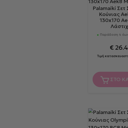
Palamaiki Σετ
Κούνιας Ae
130x170 A
Λάστι
Παράδοση 4 έως
€
26.
Τιμή κατασκευαστ
ΣΤΟ Κ