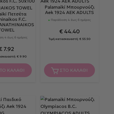
το
Palamaiki Μπουρνούζι
προϊόν
Aek 1924 AEK ADULTS
aiki Πετσέτα
έχει
inaikos F.C.
Παράδοση 4 έως 6 ημέρες
πολλαπλές
PANATHINAIKOS
παραλλαγές.
TOWEL
€
44.40
Οι
η 4 έως 6 ημέρες
Τιμή κατασκευαστή:
€
55.50
επιλογές
€
7.92
μπορούν
να
ασκευαστή:
€
9.90
επιλεγούν
στη
ΤΟ ΚΑΛΑΘΙ
ΣΤΟ ΚΑΛΑΘΙ
σελίδα
του
προϊόντος
Αυτό
το
προϊόν