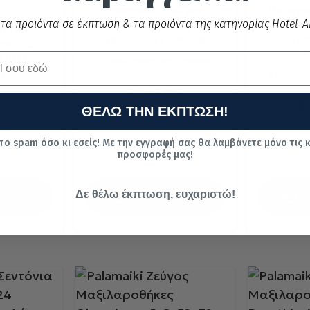
Palamaiki Ζεύγος
Palama
Μαξιλαροθήκες Aek
Σεντόν
 τα προϊόντα σε έκπτωση & τα προϊόντα της κατηγορίας Hotel-Ai
ουρνουζι
1924 52x72 Aek8
B.C. 1
os F.C.
Λ
AIKOS
Παράδοση 4 έως 6 ημέρες
REEN
Παράδοσ
€
10.80
 6 ημέρες
€
ΘΕΛΩ ΤΗΝ ΕΚΠΤΩΣΗ!
Τιμή κατασκευαστή:
€
13.50
40
Τιμή κατ
το spam όσο κι εσείς! Με την εγγραφή σας θα λαμβάνετε μόνο τις 
τή:
€
55.50
προσφορές μας!
Δε θέλω έκπτωση, ευχαριστώ!
ΑΛΑΘΙ
ΣΤΟ ΚΑΛΑΘΙ
Σ