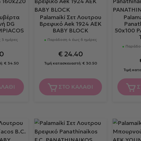
ουβέρτα
Palamaiki Σετ Λουτρου
Palam
νή DG
Βρεφικό Aek 1924 AEK
Panath
MPIACOS
BABY BLOCK
50x100 
 3 ημέρες
Παράδοση 4 έως 6 ημέρες
Παράδοσ
60
€
24.40
ή:
€
34.50
Τιμή κατασκευαστή:
€
30.50
Τιμή κατ
ΑΛΑΘΙ
ΣΤΟ ΚΑΛΑΘΙ
Σ
Αυτό
το
προϊόν