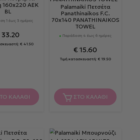
η 160x220 AEK
Palamaiki Πετσέτα
BL
Panathinaikos F.C.
70x140 PANATHINAIKOS
η 1 έως 3 ημέρες
TOWEL
€
33.20
Παράδοση 4 έως 6 ημέρες
ασκευαστή:
€
41.50
€
15.60
Τιμή κατασκευαστή:
€
19.50
ΤΟ ΚΑΛΑΘΙ
ΣΤΟ ΚΑΛΑΘΙ
Αυτό