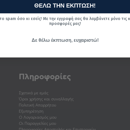
ΘΕΛΩ ΤΗΝ ΕΚΠΤΩΣΗ!
το spam όσο κι εσείς! Με την εγγραφή σας θα λαμβάνετε μόνο τις 
προσφορές μας!
Δε θέλω έκπτωση, ευχαριστώ!
Πληροφορίες
Σχετικά με εμάς
Όροι χρήσης και συναλλαγής
Πολιτική Απορρήτου
Εξυπηρέτηση
Ο Λογαριασμός μου
Οι Παραγγελίες μου
Πληροφορίες Αποστολής και Επιστροφών