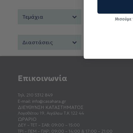
Τεμάχια
Μισούμε 
Διαστάσεις
Επικοινωνία
Τηλ.
210 5312 849
E-mail:
info@casahara.gr
ΔΙΕΥΘΥΝΣΗ ΚΑΤΑΣΤΗΜΑΤΟΣ
Λογοθέτου 19, Αιγάλεω Τ.Κ 122 44
ΩΡΑΡΙΟ
ΔΕΥ – ΤΕΤ – ΣΑΒ: 09:00 – 15:00
ΤΡΙ – ΠΕΜ – ΠΑΡ: 09:00 – 14:00 & 17:00 – 21:00