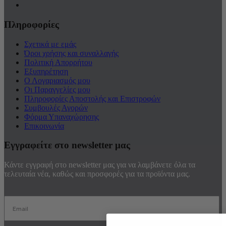
Πληροφορίες
Σχετικά με εμάς
Όροι χρήσης και συναλλαγής
Πολιτική Απορρήτου
Εξυπηρέτηση
Ο Λογαριασμός μου
Οι Παραγγελίες μου
Πληροφορίες Αποστολής και Επιστροφών
Συμβουλές Αγορών
Φόρμα Υπαναχώρησης
Επικοινωνία
Εγγραφείτε στο newsletter μας
Κάντε εγγραφή στο newsletter μας για να λαμβάνετε όλα τα
τελευταία νέα, καθώς και προσφορές για τα προϊόντα μας.