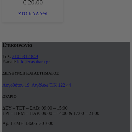
€
20.00
ΣΤΟ ΚΑΛΑΘΙ
Επικοινωνία
Τηλ.
210 5312 849
E-mail:
info@casahara.gr
ΔΙΕΥΘΥΝΣΗ ΚΑΤΑΣΤΗΜΑΤΟΣ
Λογοθέτου 19, Αιγάλεω Τ.Κ 122 44
ΩΡΑΡΙΟ
ΔΕΥ – ΤΕΤ – ΣΑΒ: 09:00 – 15:00
ΤΡΙ – ΠΕΜ – ΠΑΡ: 09:00 – 14:00 & 17:00 – 21:00
Αρ. ΓΕΜΗ 136061301000