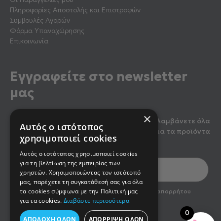
Πληροφορίες Αποστολής και Επιστροφών
Συμβουλές Αγορών
Φόρμα Υπαναχώρησης
Επικοινωνία
Εγγραφείτε στο newsletter
μας
×
Κάντε εγγραφή στο newsletter μας για να λαμβάνετε όλα
Αυτός ο ιστότοπος
τα τελευταία νέα, καθώς και προσφορές για τα προϊόντα
χρησιμοποιεί cookies
μας.
Αυτός ο ιστότοπος χρησιμοποιεί cookies
για τη βελτίωση της εμπειρίας των
χρηστών. Χρησιμοποιώντας τον ιστότοπό
μας, παρέχετε τη συγκατάθεσή σας για όλα
optin2
τα cookies σύμφωνα με την Πολιτική μας
Έχω διαβάσει και αποδέχομαι την πολιτική απορρήτου
του newsletter
για τα cookies.
Διαβάστε περισσότερα
0
ΑΠΟΔΟΧΉ ΌΛΩΝ
ΑΠΌΡΡΙΨΗ ΌΛΩΝ