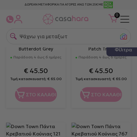
ΔΩΡΕΑΝ ΜΕΤΑΦΟΡΙΚΑ ΓΙΑ ΑΓΟΡΕΣ ΑΝΩ ΤΩΝ 25€ ΜΕ
0
Ψάχνω για μεταξωτε
Down Town Πάντα
Down Town Πάντα
Κρεβατιού Κούνιας 686
Κρεβατιού Κούνιας 123
Butterdot Grey
Patch Train
Φίλτρα
Παράδοση 4 έως 6 ημέρες
Παράδοση 4 έως 6 ημέρες
€
45.50
€
45.50
Τιμή κατασκευαστή:
€
65.00
Τιμή κατασκευαστή:
€
65.00
ΣΤΟ ΚΑΛΑΘΙ
ΣΤΟ ΚΑΛΑΘΙ