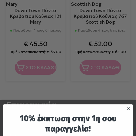
Down Town Πάντα
Down Town Πάντα
Κρεβατιού Κούνιας 121
Κρεβατιού Κούνιας 767
Mary
Scottish Dog
Παράδοση 4 έως 6 ημέρες
Παράδοση 4 έως 6 ημέρες
€
45.50
€
52.00
Τιμή κατασκευαστή:
€
65.00
Τιμή κατασκευαστή:
€
65.00
ΣΤΟ ΚΑΛΑΘΙ
ΣΤΟ ΚΑΛΑΘΙ
Επικοινωνία
10% έκπτωση στην 1η σου
Τηλ.
210 5312 849
παραγγελία!
E-mail:
info@casahara.gr
ΔΙΕΥΘΥΝΣΗ ΚΑΤΑΣΤΗΜΑΤΟΣ