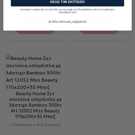
€
143.60
ΘΕΛΩ ΤΗΝ ΕΚΠΤΩΣΗ!
Μισούμε το spam όσο κι εσείς! Με την εγγραφή σας θα λαμβάνετε μόνο τις καλύτερες
Τιμή κατασκευαστή:
€
179.50
προσφορές μας!
Δε θέλω έκπτωση, ευχαριστώ!
ΣΤΟ ΚΑΛΑΘΙ
ΣΤΟ ΚΑΛΑΘΙ
Beauty Home Σετ
σεντόνια υπέρδιπλα με
λάστιχο Bamboo 300tc
Art 12052 Miss Beauty
170x200+35 Μπεζ
Παράδοση 4 έως 6 ημέρες